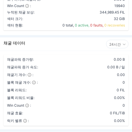
Win Count
:
19940
누적된 채굴 보상:
344,989.45 FIL
섹터 크기:
32 GiB
섹터 현황:
0 total,
0 active,
0 faults,
0 recoveries
채굴 데이터
24시간
채굴파워 증가량:
0.00 B
채굴파워 증가 속도:
0.00 B / 일
채굴기 개수:
:
0.00
블록 채굴 개수:
:
0
블록 리워드:
0 FIL
블록 리워드 비율:
0.00%
Win Count
:
0
채굴 효율:
0 FIL/TiB
럭키 벨류
:
0.00%