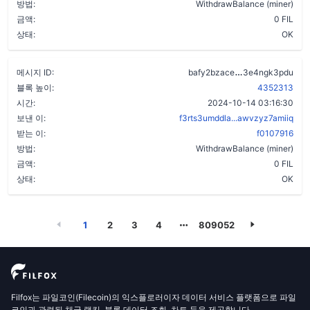
방법:
WithdrawBalance (miner)
금액:
0 FIL
상태:
OK
dsad7wxkabpa5
메시지 ID:
bafy2bzace
3e4ngk3pdu
블록 높이:
4352313
시간:
2024-10-14 03:16:30
보낸 이:
f3rts3umddla...awvzyz7amiiq
받는 이:
f0107916
방법:
WithdrawBalance (miner)
금액:
0 FIL
상태:
OK
1
2
3
4
809052
Filfox는 파일코인(Filecoin)의 익스플로러이자 데이터 서비스 플랫폼으로 파일
코인과 관련된 채굴 랭킹, 블록 데이터 조회, 차트 등을 제공합니다.