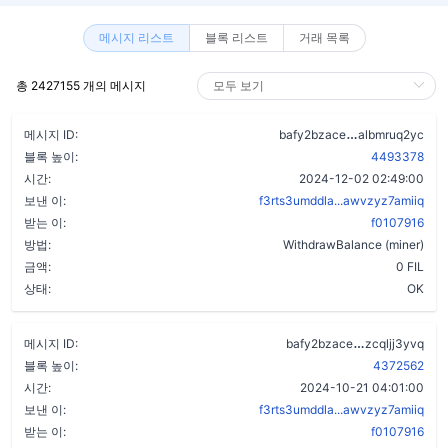
메시지 리스트
블록 리스트
거래 목록
총 2427155 개의 메시지
aqonrv2uj4xe
메시지 ID:
bafy2bzace
albmruq2yc
블록 높이:
4493378
시간:
2024-12-02 02:49:00
보낸 이:
f3rts3umddla...awvzyz7amiiq
받는 이:
f0107916
방법:
WithdrawBalance (miner)
금액:
0 FIL
상태:
OK
b5k2nfaspa
메시지 ID:
bafy2bzace
zcqljj3yvq
블록 높이:
4372562
시간:
2024-10-21 04:01:00
보낸 이:
f3rts3umddla...awvzyz7amiiq
받는 이:
f0107916