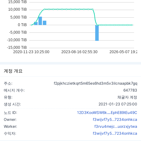
계정 개요
주소:
f2pjkhczietkqrt5m65es6hd3m5v3ilcnaapbk7gq
메시지 개수:
647783
유형:
채굴자 계정
생성 시간:
2021-01-23 07:25:00
TWJ1H2yYmdo
노드 ID:
12D3KooWSW6k
EphE89tEu49C
Owner:
f3wijvf7y5...7234onhkca
Worker:
f3rvu4mejc...uorzxjytwa
수익자:
f3wijvf7y5...7234onhkca