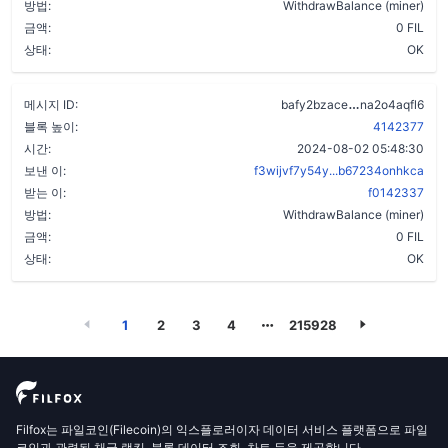
방법:
WithdrawBalance (miner)
금액:
0 FIL
상태:
OK
cmhgife2tfei
메시지 ID:
bafy2bzace
na2o4aqfl6
블록 높이:
4142377
시간:
2024-08-02 05:48:30
보낸 이:
f3wijvf7y54y...b67234onhkca
받는 이:
f0142337
방법:
WithdrawBalance (miner)
금액:
0 FIL
상태:
OK
1
2
3
4
215928
Filfox는 파일코인(Filecoin)의 익스플로러이자 데이터 서비스 플랫폼으로 파일
코인과 관련된 채굴 랭킹, 블록 데이터 조회, 차트 등을 제공합니다.