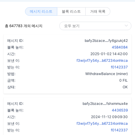
메시지 리스트
블록 리스트
거래 목록
총 647783 개의 메시지
ck4irhkp5n4
메시지 ID:
bafy2bzace
fy6gzukj42
블록 높이:
4584084
시간:
2025-01-02 14:42:00
보낸 이:
f3wijvf7y54y...b67234onhkca
받는 이:
f0142337
방법:
WithdrawBalance (miner)
금액:
0 FIL
상태:
OK
cpezubqisxvl
메시지 ID:
bafy2bzace
fshxmmux4e
블록 높이:
4436539
시간:
2024-11-12 09:09:30
보낸 이:
f3wijvf7y54y...b67234onhkca
받는 이:
f0142337