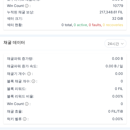
Win Count
:
10779
누적된 채굴 보상:
217,348.61 FIL
섹터 크기:
32 GiB
섹터 현황:
0 total,
0 active,
0 faults,
0 recoveries
채굴 데이터
24시간
채굴파워 증가량:
0.00 B
채굴파워 증가 속도:
0.00 B / 일
채굴기 개수:
:
0.00
블록 채굴 개수:
:
0
블록 리워드:
0 FIL
블록 리워드 비율:
0.00%
Win Count
:
0
채굴 효율:
0 FIL/TiB
럭키 벨류
:
0.00%