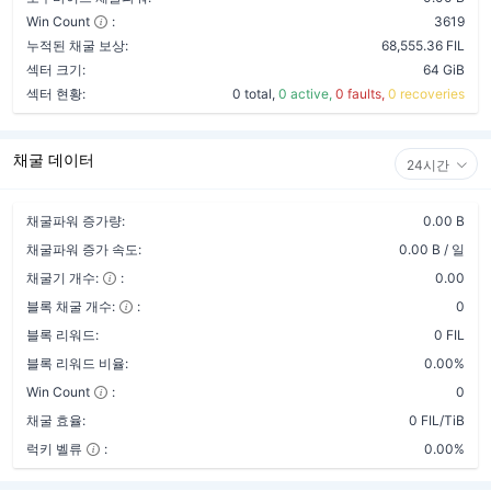
Win Count
:
3619
누적된 채굴 보상:
68,555.36 FIL
섹터 크기:
64 GiB
섹터 현황:
0 total,
0 active,
0 faults,
0 recoveries
채굴 데이터
24시간
채굴파워 증가량:
0.00 B
채굴파워 증가 속도:
0.00 B / 일
채굴기 개수:
:
0.00
블록 채굴 개수:
:
0
블록 리워드:
0 FIL
블록 리워드 비율:
0.00%
Win Count
:
0
채굴 효율:
0 FIL/TiB
럭키 벨류
:
0.00%