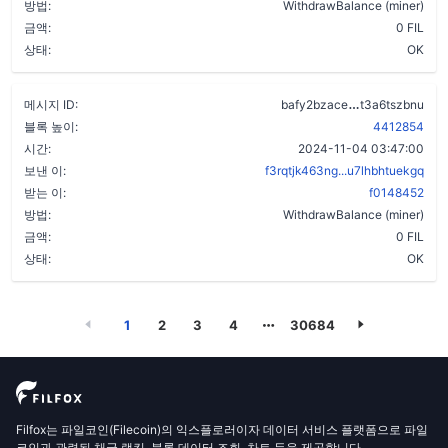
방법:
WithdrawBalance (miner)
금액:
0 FIL
상태:
OK
dqf27cerdcq
메시지 ID:
bafy2bzace
t3a6tszbnu
블록 높이:
4412854
시간:
2024-11-04 03:47:00
보낸 이:
f3rqtjk463ng...u7lhbhtuekgq
받는 이:
f0148452
방법:
WithdrawBalance (miner)
금액:
0 FIL
상태:
OK
1
2
3
4
30684
Filfox는 파일코인(Filecoin)의 익스플로러이자 데이터 서비스 플랫폼으로 파일
코인과 관련된 채굴 랭킹, 블록 데이터 조회, 차트 등을 제공합니다.