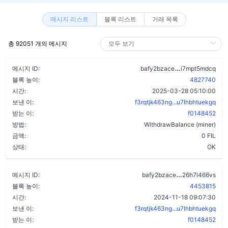
메시지 리스트
블록 리스트
거래 목록
총 92051 개의 메시지
alnjbyfxp2mg
메시지 ID:
bafy2bzace
i7mpt5mdcq
블록 높이:
4827740
시간:
2025-03-28 05:10:00
보낸 이:
f3rqtjk463ng...u7lhbhtuekgq
받는 이:
f0148452
방법:
WithdrawBalance (miner)
금액:
0 FIL
상태:
OK
cteydhze7eq
메시지 ID:
bafy2bzace
26h7l466vs
블록 높이:
4453815
시간:
2024-11-18 09:07:30
보낸 이:
f3rqtjk463ng...u7lhbhtuekgq
받는 이:
f0148452