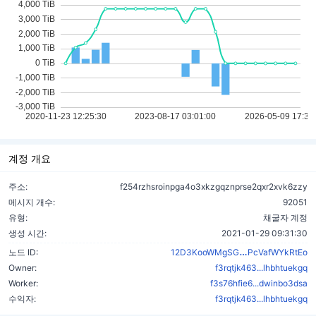
계정 개요
주소:
f254rzhsroinpga4o3xkzgqznprse2qxr2xvk6zzy
메시지 개수:
92051
유형:
채굴자 계정
생성 시간:
2021-01-29 09:31:30
WAXpreWv33v
노드 ID:
12D3KooWMgSG
PcVafWYkRtEo
Owner:
f3rqtjk463...lhbhtuekgq
Worker:
f3s76hfie6...dwinbo3dsa
수익자:
f3rqtjk463...lhbhtuekgq