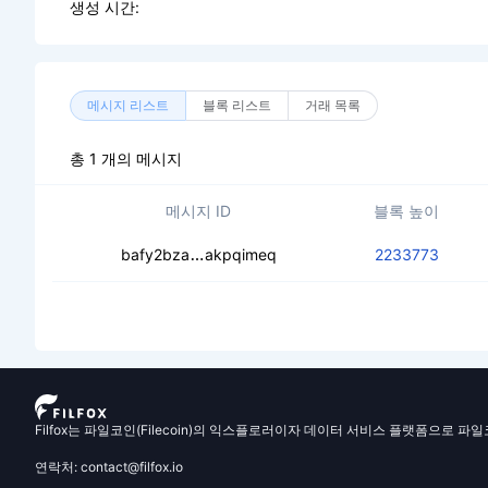
생성 시간:
메시지 리스트
블록 리스트
거래 목록
총 1 개의 메시지
메시지 ID
블록 높이
cebe6wtp654fm6n5vpebynkhkep3a
bafy2bza
akpqimeq
2233773
Filfox는 파일코인(Filecoin)의 익스플로러이자 데이터 서비스 플랫폼으로 파
연락처: contact@filfox.io