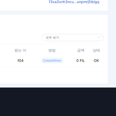
f3xa3xnh3ncu...unpmrj5iblgq
받는 이
방법
금액
상태
f04
0 FIL
OK
CreateMiner