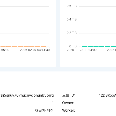
vsli5snuv767hucnydbnunb5prrq
노드 ID:
12D3Koo
1
Owner:
채굴자 계정
Worker: