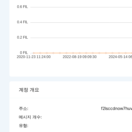
계정 개요
주소:
f2lsccdnow7hu
메시지 개수:
유형: