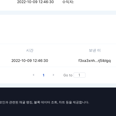
2022-10-09 12:46:30
수익자:
시간
보낸 이
as74mxbfxeopkudi7
2022-10-09 12:46:30
f3xa3xnh...rj5iblgq
1
Go to
일코인과 관련된 채굴 랭킹, 블록 데이터 조회, 차트 등을 제공합니다.