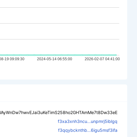
WAyWnDw7hwvEJai3uKeTimS258ho2GHTAmMe7t8Dw33eE
f3xa3xnh3ncu...unpmrj5iblgq
f3qqybcknthb...6igu5msf3ifa