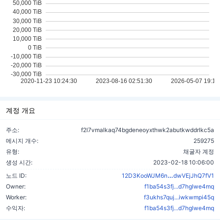
계정 개요
주소:
f2l7vmalkaq74bgdeneoyxthwk2abutkwddrlkc5a
메시지 개수:
259275
유형:
채굴자 계정
생성 시간:
2023-02-18 10:06:00
769UJE78hHc
노드 ID:
12D3KooWJM6n
dwVEjJhQ7fV1
Owner:
f1ba54s3fj...d7hglwe4mq
Worker:
f3ukhs7quj...iwkwmpi45q
수익자:
f1ba54s3fj...d7hglwe4mq