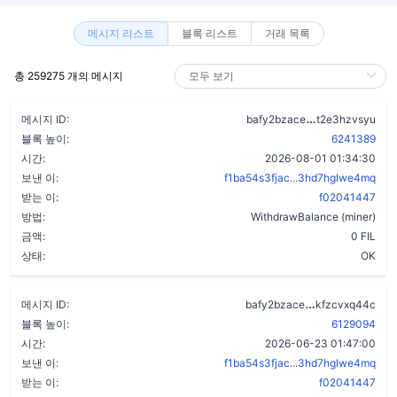
메시지 리스트
블록 리스트
거래 목록
총 259275 개의 메시지
aw3wfndqh2r
메시지 ID:
bafy2bzace
t2e3hzvsyu
블록 높이:
6241389
시간:
2026-08-01 01:34:30
보낸 이:
f1ba54s3fjac...3hd7hglwe4mq
받는 이:
f02041447
방법:
WithdrawBalance (miner)
금액:
0 FIL
상태:
OK
a7rvavrv3fs5
메시지 ID:
bafy2bzace
kfzcvxq44c
블록 높이:
6129094
시간:
2026-06-23 01:47:00
보낸 이:
f1ba54s3fjac...3hd7hglwe4mq
받는 이:
f02041447