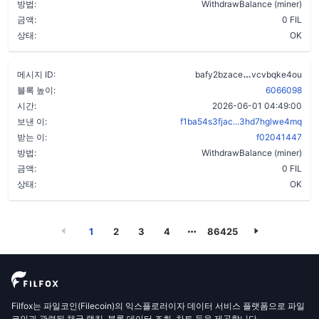
방법:
WithdrawBalance (miner)
금액:
0 FIL
상태:
OK
drth4e3wighg
메시지 ID:
bafy2bzace
vcvbqke4ou
블록 높이:
6066098
시간:
2026-06-01 04:49:00
보낸 이:
f1ba54s3fjac...3hd7hglwe4mq
받는 이:
f02041447
방법:
WithdrawBalance (miner)
금액:
0 FIL
상태:
OK
1
2
3
4
86425
Filfox는 파일코인(Filecoin)의 익스플로러이자 데이터 서비스 플랫폼으로 파일
코인과 관련된 채굴 랭킹, 블록 데이터 조회, 차트 등을 제공합니다.