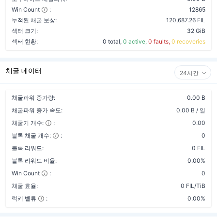
Win Count
:
12865
누적된 채굴 보상:
120,687.26 FIL
섹터 크기:
32 GiB
섹터 현황:
0 total,
0 active,
0 faults,
0 recoveries
채굴 데이터
24시간
채굴파워 증가량:
0.00 B
채굴파워 증가 속도:
0.00 B / 일
채굴기 개수:
:
0.00
블록 채굴 개수:
:
0
블록 리워드:
0 FIL
블록 리워드 비율:
0.00%
Win Count
:
0
채굴 효율:
0 FIL/TiB
럭키 벨류
:
0.00%