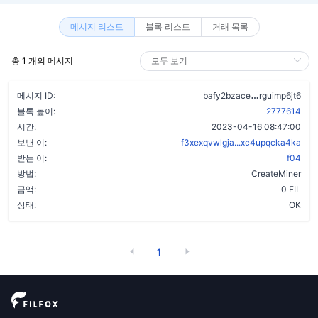
메시지 리스트
블록 리스트
거래 목록
총 1 개의 메시지
ahl7s4vvzj
메시지 ID:
bafy2bzace
rguimp6jt6
블록 높이:
2777614
시간:
2023-04-16 08:47:00
보낸 이:
f3xexqvwlgja...xc4upqcka4ka
받는 이:
f04
방법:
CreateMiner
금액:
0 FIL
상태:
OK
1