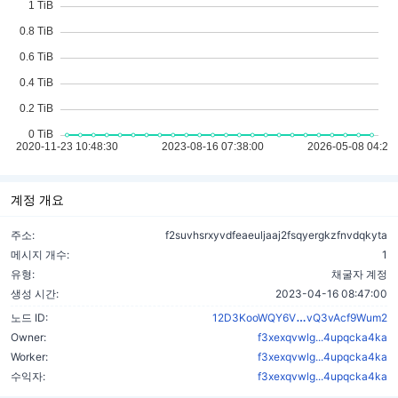
계정 개요
주소:
f2suvhsrxyvdfeaeuljaaj2fsqyergkzfnvdqkyta
메시지 개수:
1
유형:
채굴자 계정
생성 시간:
2023-04-16 08:47:00
mPAHWkdvwSs
노드 ID:
12D3KooWQY6V
vQ3vAcf9Wum2
Owner:
f3xexqvwlg...4upqcka4ka
Worker:
f3xexqvwlg...4upqcka4ka
수익자:
f3xexqvwlg...4upqcka4ka