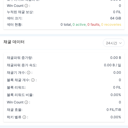
Win Count
:
0
누적된 채굴 보상:
0 FIL
섹터 크기:
64 GiB
섹터 현황:
0 total,
0 active,
0 faults,
0 recoveries
채굴 데이터
24시간
채굴파워 증가량:
0.00 B
채굴파워 증가 속도:
0.00 B / 일
채굴기 개수:
:
0.00
블록 채굴 개수:
:
0
블록 리워드:
0 FIL
블록 리워드 비율:
0.00%
Win Count
:
0
채굴 효율:
0 FIL/TiB
럭키 벨류
:
0.00%