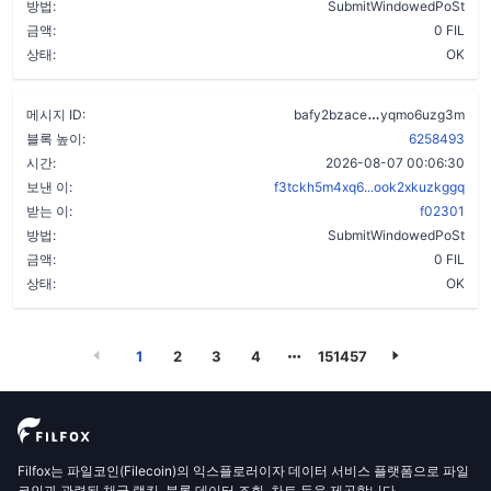
방법:
SubmitWindowedPoSt
금액:
0 FIL
상태:
OK
crx2xpn3tqvtgy
메시지 ID:
bafy2bzace
yqmo6uzg3m
블록 높이:
6258493
시간:
2026-08-07 00:06:30
보낸 이:
f3tckh5m4xq6...ook2xkuzkggq
받는 이:
f02301
방법:
SubmitWindowedPoSt
금액:
0 FIL
상태:
OK
1
2
3
4
151457
Filfox는 파일코인(Filecoin)의 익스플로러이자 데이터 서비스 플랫폼으로 파일
코인과 관련된 채굴 랭킹, 블록 데이터 조회, 차트 등을 제공합니다.