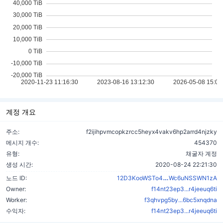
계정 개요
주소:
f2ijihpvmcopkzrcc5heyx4vakv6hp2arrd4njzky
메시지 개수:
454370
유형:
채굴자 계정
생성 시간:
2020-08-24 22:21:30
1sjDVRTWMnW2
노드 ID:
12D3KooWSTo4
Wc6uNSSWN1zA
Owner:
f14nt23ep3...r4jeeuq6ti
Worker:
f3qhvpg5by...6bc5xnqdna
수익자:
f14nt23ep3...r4jeeuq6ti