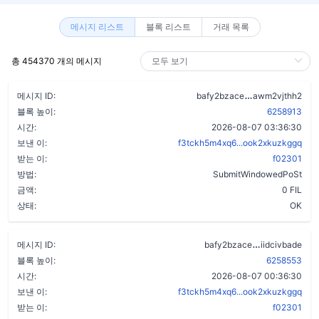
메시지 리스트
블록 리스트
거래 목록
총 454370 개의 메시지
bsbonbtdqya
메시지 ID:
bafy2bzace
awm2vjthh2
블록 높이:
6258913
시간:
2026-08-07 03:36:30
보낸 이:
f3tckh5m4xq6...ook2xkuzkggq
받는 이:
f02301
방법:
SubmitWindowedPoSt
금액:
0 FIL
상태:
OK
cmkrd7ymda
메시지 ID:
bafy2bzace
iidcivbade
블록 높이:
6258553
시간:
2026-08-07 00:36:30
보낸 이:
f3tckh5m4xq6...ook2xkuzkggq
받는 이:
f02301