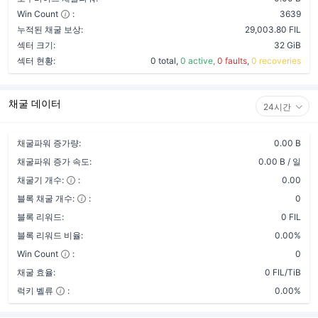
Win Count
:
3639
누적된 채굴 보상:
29,003.80 FIL
섹터 크기:
32 GiB
섹터 현황:
0 total,
0 active,
0 faults,
0 recoveries
채굴 데이터
24시간
채굴파워 증가량:
0.00 B
채굴파워 증가 속도:
0.00 B / 일
채굴기 개수:
:
0.00
블록 채굴 개수:
:
0
블록 리워드:
0 FIL
블록 리워드 비율:
0.00%
Win Count
:
0
채굴 효율:
0 FIL/TiB
럭키 벨류
:
0.00%