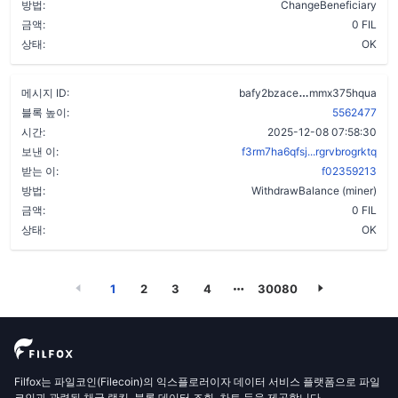
방법:
ChangeBeneficiary
금액:
0 FIL
상태:
OK
ceqf3gskesu5
메시지 ID:
bafy2bzace
mmx375hqua
블록 높이:
5562477
시간:
2025-12-08 07:58:30
보낸 이:
f3rm7ha6qfsj...rgrvbrogrktq
받는 이:
f02359213
방법:
WithdrawBalance (miner)
금액:
0 FIL
상태:
OK
1
2
3
4
30080
Filfox는 파일코인(Filecoin)의 익스플로러이자 데이터 서비스 플랫폼으로 파일
코인과 관련된 채굴 랭킹, 블록 데이터 조회, 차트 등을 제공합니다.