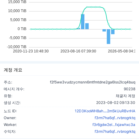
계정 개요
주소:
f2f5we3vudzycmsnn6mtfmtdne2ga6lss2lcq4buq
메시지 개수:
90238
유형:
채굴자 계정
생성 시간:
2023-08-02 09:13:30
7XhMrbWUEwPf
노드 ID:
12D3KooWH8ah
2m5kUuRBvrHA
Owner:
f3rm7ha6qf...rvbrogrktq
Worker:
f3r6gdw2el...fxjawhxc3a
수익자:
f3rm7ha6qf...rvbrogrktq