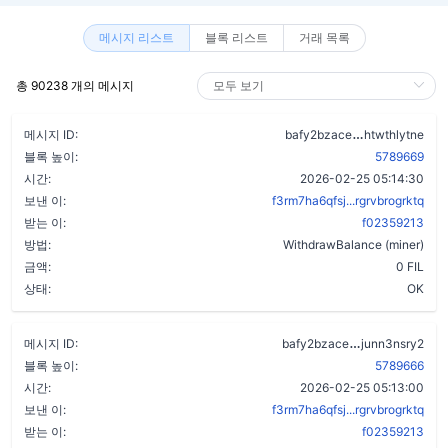
메시지 리스트
블록 리스트
거래 목록
총 90238 개의 메시지
dl4jpglzpye
메시지 ID:
bafy2bzace
htwthlytne
블록 높이:
5789669
시간:
2026-02-25 05:14:30
보낸 이:
f3rm7ha6qfsj...rgrvbrogrktq
받는 이:
f02359213
방법:
WithdrawBalance (miner)
금액:
0 FIL
상태:
OK
a7euelziu4ut
메시지 ID:
bafy2bzace
junn3nsry2
블록 높이:
5789666
시간:
2026-02-25 05:13:00
보낸 이:
f3rm7ha6qfsj...rgrvbrogrktq
받는 이:
f02359213