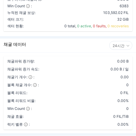
Win Count
:
6383
누적된 채굴 보상:
103,592.02 FIL
섹터 크기:
32 GiB
섹터 현황:
0 total,
0 active,
0 faults,
0 recoveries
채굴 데이터
24시간
채굴파워 증가량:
0.00 B
채굴파워 증가 속도:
0.00 B / 일
채굴기 개수:
:
0.00
블록 채굴 개수:
:
0
블록 리워드:
0 FIL
블록 리워드 비율:
0.00%
Win Count
:
0
채굴 효율:
0 FIL/TiB
럭키 벨류
:
0.00%