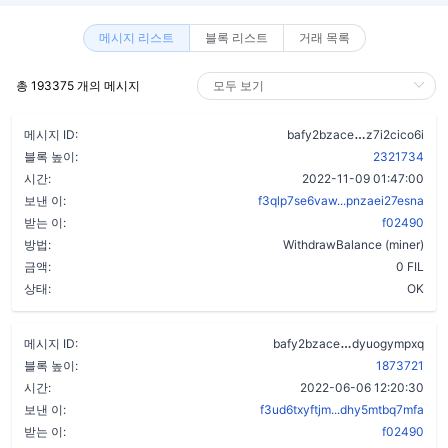
메시지 리스트
블록 리스트
거래 목록
총 193375 개의 메시지
cil24pwzqe
메시지 ID:
bafy2bzace
z7i2cico6i
블록 높이:
2321734
시간:
2022-11-09 01:47:00
보낸 이:
f3qlp7se6vaw...pnzaei27esna
받는 이:
f02490
방법:
WithdrawBalance (miner)
금액:
0 FIL
상태:
OK
dgyorle525r52
메시지 ID:
bafy2bzace
dyuogympxq
블록 높이:
1873721
시간:
2022-06-06 12:20:30
보낸 이:
f3ud6txyftjm...dhy5mtbq7mfa
받는 이:
f02490