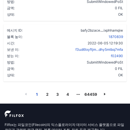
방법:
SubmitWindowedPoSt
금액:
0 FIL
상태:
OK
de5pdwjdaov
메시지 ID:
bafy2bzace
ixphhamqiw
블록 높이:
1870839
시간:
2022-06-05 12:19:30
보낸 이:
f3ud6txyftjm...dhy5mtbq7mfa
받는 이:
f02490
방법:
SubmitWindowedPoSt
금액:
0 FIL
상태:
OK
1
2
3
4
64459
Filfox는 파일코인(Filecoin)의 익스플로러이자 데이터 서비스 플랫폼으로 파일
코인과 관련된 채굴 랭킹, 블록 데이터 조회, 차트 등을 제공합니다.