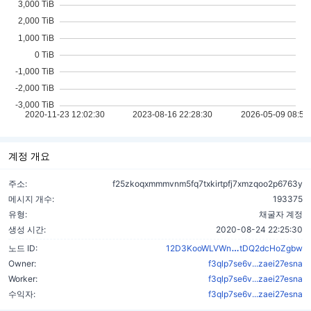
계정 개요
주소:
f25zkoqxmmmvnm5fq7txkirtpfj7xmzqoo2p6763y
메시지 개수:
193375
유형:
채굴자 계정
생성 시간:
2020-08-24 22:25:30
cWyeSEg7CNB
노드 ID:
12D3KooWLVWn
tDQ2dcHoZgbw
Owner:
f3qlp7se6v...zaei27esna
Worker:
f3qlp7se6v...zaei27esna
수익자:
f3qlp7se6v...zaei27esna