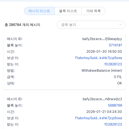
메시지 리스트
블록 리스트
거래 목록
총 286784 개의 메시지
cisnuapffr4
메시지 ID:
bafy2bzace
fj5beajdyy
블록 높이:
5716181
시간:
2026-01-30 16:50:30
보낸 이:
f1abvhoy5uld...kxhk7jcp5oxa
받는 이:
f02826123
방법:
WithdrawBalance (miner)
금액:
0 FIL
상태:
OK
c5pz2w76bp
메시지 ID:
bafy2bzace
h6rwxrjlz2
블록 높이:
5688769
시간:
2026-01-21 04:24:30
보낸 이:
f1abvhoy5uld...kxhk7jcp5oxa
받는 이:
f02826123