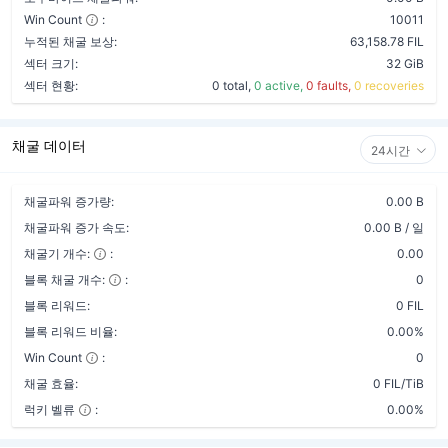
Win Count
:
10011
누적된 채굴 보상:
63,158.78 FIL
섹터 크기:
32 GiB
섹터 현황:
0 total,
0 active,
0 faults,
0 recoveries
채굴 데이터
24시간
채굴파워 증가량:
0.00 B
채굴파워 증가 속도:
0.00 B / 일
채굴기 개수:
:
0.00
블록 채굴 개수:
:
0
블록 리워드:
0 FIL
블록 리워드 비율:
0.00%
Win Count
:
0
채굴 효율:
0 FIL/TiB
럭키 벨류
:
0.00%