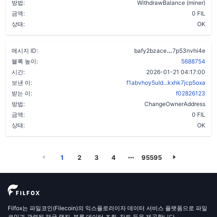
방법:
WithdrawBalance (miner)
금액:
0 FIL
상태:
OK
d2zpjvsv2b5z
메시지 ID:
bafy2bzace
7p53nvhi4e
블록 높이:
5688754
시간:
2026-01-21 04:17:00
보낸 이:
f1abvhoy5uld...kxhk7jcp5oxa
받는 이:
f02826123
방법:
ChangeOwnerAddress
금액:
0 FIL
상태:
OK
1
2
3
4
95595
Filfox는 파일코인(Filecoin)의 익스플로러이자 데이터 서비스 플랫폼으로 파일
코인과 관련된 채굴 랭킹, 블록 데이터 조회, 차트 등을 제공합니다.