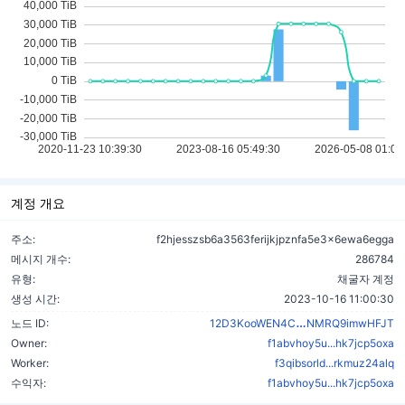
계정 개요
주소:
f2hjesszsb6a3563ferijkjpznfa5e3x6ewa6egga
메시지 개수:
286784
유형:
채굴자 계정
생성 시간:
2023-10-16 11:00:30
oknzbahCp2Wik
노드 ID:
12D3KooWEN4C
NMRQ9imwHFJT
Owner:
f1abvhoy5u...hk7jcp5oxa
Worker:
f3qibsorld...rkmuz24alq
수익자:
f1abvhoy5u...hk7jcp5oxa