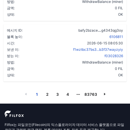
방법:
WithdrawBalance (miner)
금액:
0 FIL
상태:
OK
bzvwcysu45ja
메시지 ID:
bafy2bzace
g4343qg3oy
블록 높이:
6106811
시간:
2026-06-15 08:05:30
보낸 이:
f1wztbc37bs3...b3f37wayzyiy
받는 이:
f03028326
방법:
WithdrawBalance (miner)
금액:
0 FIL
상태:
OK
1
2
3
4
83763
Filfox는 파일코인(Filecoin)의 익스플로러이자 데이터 서비스 플랫폼으로 파일
코인과 관련된 채굴 랭킹, 블록 데이터 조회, 차트 등을 제공합니다.