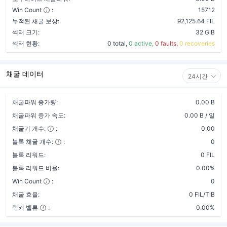
Win Count
:
15712
누적된 채굴 보상:
92,125.64 FIL
섹터 크기:
32 GiB
섹터 현황:
0 total,
0 active,
0 faults,
0 recoveries
채굴 데이터
24시간
채굴파워 증가량:
0.00 B
채굴파워 증가 속도:
0.00 B / 일
채굴기 개수:
:
0.00
블록 채굴 개수:
:
0
블록 리워드:
0 FIL
블록 리워드 비율:
0.00%
Win Count
:
0
채굴 효율:
0 FIL/TiB
럭키 벨류
:
0.00%