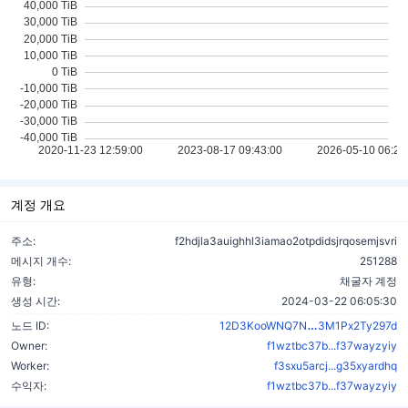
계정 개요
주소:
f2hdjla3auighhl3iamao2otpdidsjrqosemjsvri
메시지 개수:
251288
유형:
채굴자 계정
생성 시간:
2024-03-22 06:05:30
cZ8VZnh4ewW
노드 ID:
12D3KooWNQ7N
3M1Px2Ty297d
Owner:
f1wztbc37b...f37wayzyiy
Worker:
f3sxu5arcj...g35xyardhq
수익자:
f1wztbc37b...f37wayzyiy