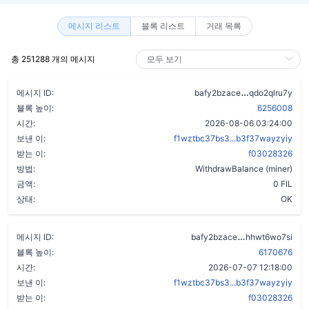
메시지 리스트
블록 리스트
거래 목록
총 251288 개의 메시지
d3beiamzolh
메시지 ID:
bafy2bzace
qdo2qlru7y
블록 높이:
6256008
시간:
2026-08-06 03:24:00
보낸 이:
f1wztbc37bs3...b3f37wayzyiy
받는 이:
f03028326
방법:
WithdrawBalance (miner)
금액:
0 FIL
상태:
OK
dk43smtydtg7
메시지 ID:
bafy2bzace
hhwt6wo7si
블록 높이:
6170676
시간:
2026-07-07 12:18:00
보낸 이:
f1wztbc37bs3...b3f37wayzyiy
받는 이:
f03028326