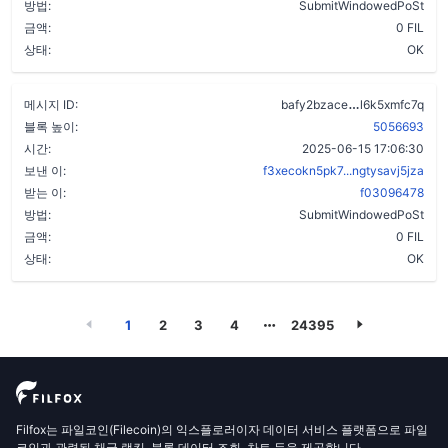
방법:
SubmitWindowedPoSt
금액:
0 FIL
상태:
OK
d7rnunejywb
메시지 ID:
bafy2bzace
l6k5xmfc7q
블록 높이:
5056693
시간:
2025-06-15 17:06:30
보낸 이:
f3xecokn5pk7...ngtysavj5jza
받는 이:
f03096478
방법:
SubmitWindowedPoSt
금액:
0 FIL
상태:
OK
1
2
3
4
24395
Filfox는 파일코인(Filecoin)의 익스플로러이자 데이터 서비스 플랫폼으로 파일
코인과 관련된 채굴 랭킹, 블록 데이터 조회, 차트 등을 제공합니다.