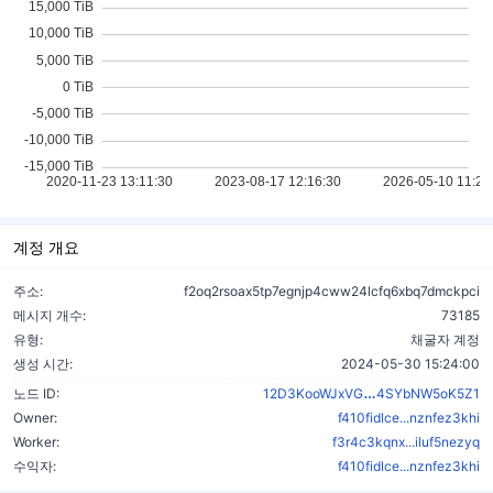
계정 개요
주소:
f2oq2rsoax5tp7egnjp4cww24lcfq6xbq7dmckpci
메시지 개수:
73185
유형:
채굴자 계정
생성 시간:
2024-05-30 15:24:00
ABPHP53C5joW
노드 ID:
12D3KooWJxVG
4SYbNW5oK5Z1
Owner:
f410fidlce...nznfez3khi
Worker:
f3r4c3kqnx...iluf5nezyq
수익자:
f410fidlce...nznfez3khi