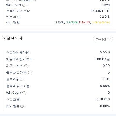
Win Count
:
2326
누적된 채굴 보상:
15,445.11 FIL
섹터 크기:
32 GiB
섹터 현황:
0 total,
0 active,
0 faults,
0 recoveries
채굴 데이터
24시간
채굴파워 증가량:
0.00 B
채굴파워 증가 속도:
0.00 B / 일
채굴기 개수:
:
0.00
블록 채굴 개수:
:
0
블록 리워드:
0 FIL
블록 리워드 비율:
0.00%
Win Count
:
0
채굴 효율:
0 FIL/TiB
럭키 벨류
:
0.00%