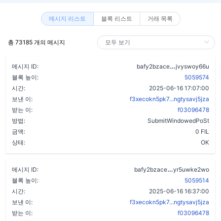
메시지 리스트
블록 리스트
거래 목록
총 73185 개의 메시지
d6niudjfc4s6
메시지 ID:
bafy2bzace
jvyswoy66u
블록 높이:
5059574
시간:
2025-06-16 17:07:00
보낸 이:
f3xecokn5pk7...ngtysavj5jza
받는 이:
f03096478
방법:
SubmitWindowedPoSt
금액:
0 FIL
상태:
OK
aiwg4cgg55dvh
메시지 ID:
bafy2bzace
yr5uwke2wo
블록 높이:
5059514
시간:
2025-06-16 16:37:00
보낸 이:
f3xecokn5pk7...ngtysavj5jza
받는 이:
f03096478