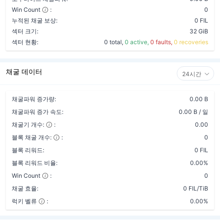
Win Count
:
0
누적된 채굴 보상:
0 FIL
섹터 크기:
32 GiB
섹터 현황:
0 total,
0 active,
0 faults,
0 recoveries
채굴 데이터
24시간
채굴파워 증가량:
0.00 B
채굴파워 증가 속도:
0.00 B / 일
채굴기 개수:
:
0.00
블록 채굴 개수:
:
0
블록 리워드:
0 FIL
블록 리워드 비율:
0.00%
Win Count
:
0
채굴 효율:
0 FIL/TiB
럭키 벨류
:
0.00%