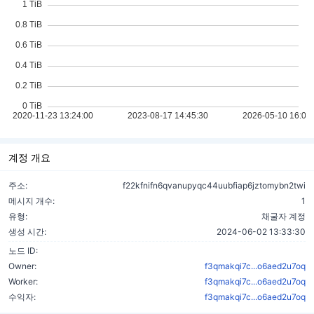
계정 개요
주소:
f22kfnifn6qvanupyqc44uubfiap6jztomybn2twi
메시지 개수:
1
유형:
채굴자 계정
생성 시간:
2024-06-02 13:33:30
노드 ID:
Owner:
f3qmakqi7c...o6aed2u7oq
Worker:
f3qmakqi7c...o6aed2u7oq
수익자:
f3qmakqi7c...o6aed2u7oq