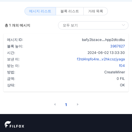
메시지 리스트
블록 리스트
거래 목록
총 1 개의 메시지
dnbhfz36uwy2
메시지 ID:
bafy2bzace
hpp2dtcdbu
블록 높이:
3967627
시간:
2024-06-02 13:33:30
보낸 이:
f3td4npfo4re...v2hkcszjyaga
받는 이:
f04
방법:
CreateMiner
금액:
0 FIL
상태:
OK
1