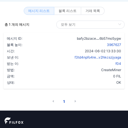
메시지 리스트
블록 리스트
거래 목록
총 1 개의 메시지
bdbv3ouinrqrz
메시지 ID:
bafy2bzace
6b57mo5ygw
블록 높이:
3967627
시간:
2024-06-02 13:33:30
보낸 이:
f3td4npfo4re...v2hkcszjyaga
받는 이:
f04
방법:
CreateMiner
금액:
0 FIL
상태:
OK
1