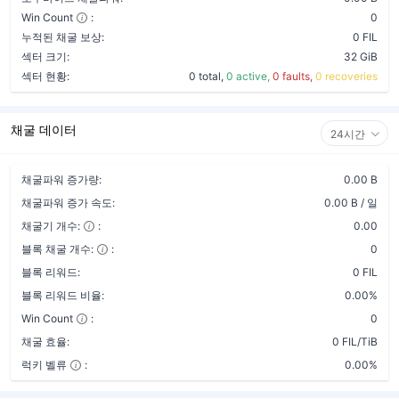
Win Count
:
0
누적된 채굴 보상:
0 FIL
섹터 크기:
32 GiB
섹터 현황:
0 total,
0 active,
0 faults,
0 recoveries
채굴 데이터
24시간
채굴파워 증가량:
0.00 B
채굴파워 증가 속도:
0.00 B / 일
채굴기 개수:
:
0.00
블록 채굴 개수:
:
0
블록 리워드:
0 FIL
블록 리워드 비율:
0.00%
Win Count
:
0
채굴 효율:
0 FIL/TiB
럭키 벨류
:
0.00%