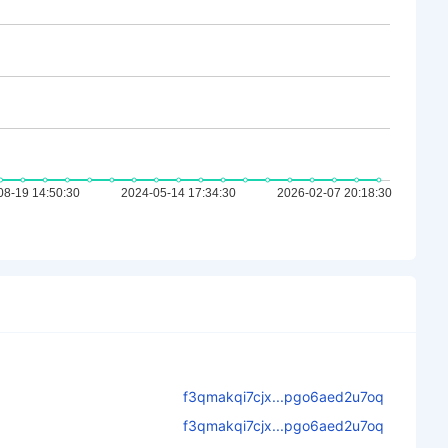
f3qmakqi7cjx...pgo6aed2u7oq
f3qmakqi7cjx...pgo6aed2u7oq