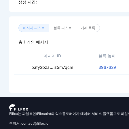
생성 시간:
메시지 리스트
블록 리스트
거래 목록
총 1 개의 메시지
메시지 ID
블록 높이
cecxnthjjrex5u7n2kf2xxbwhjzxpo5
bafy2bza
iz5m7qcm
3967629
Filfox는 파일코인(Filecoin)의 익스플로러이자 데이터 서비스 플랫폼으로 파
연락처: contact@filfox.io