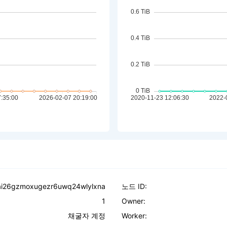
kai26gzmoxugezr6uwq24wlylxna
노드 ID:
1
Owner:
채굴자 계정
Worker: