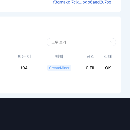
f3qmakqi7cjx...pgo6aed2u7oq
받는 이
방법
금액
상태
f04
0 FIL
OK
CreateMiner