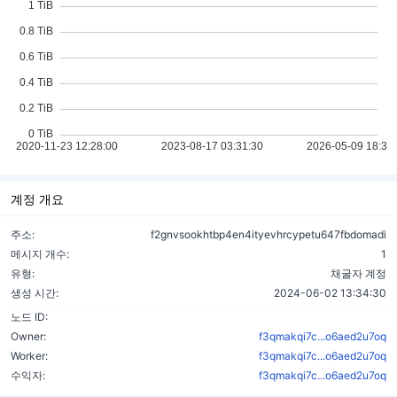
계정 개요
주소:
f2gnvsookhtbp4en4ityevhrcypetu647fbdomadi
메시지 개수:
1
유형:
채굴자 계정
생성 시간:
2024-06-02 13:34:30
노드 ID:
Owner:
f3qmakqi7c...o6aed2u7oq
Worker:
f3qmakqi7c...o6aed2u7oq
수익자:
f3qmakqi7c...o6aed2u7oq