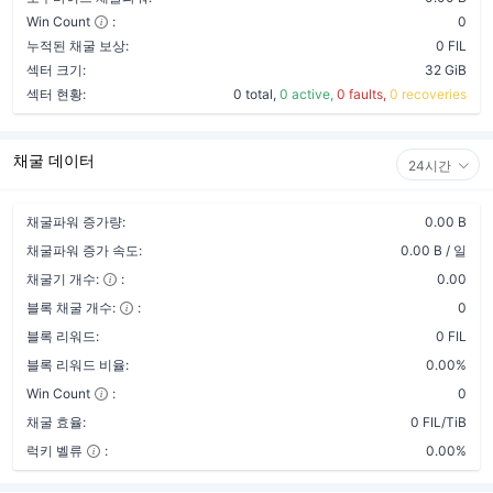
Win Count
:
0
누적된 채굴 보상:
0 FIL
섹터 크기:
32 GiB
섹터 현황:
0 total,
0 active,
0 faults,
0 recoveries
채굴 데이터
24시간
채굴파워 증가량:
0.00 B
채굴파워 증가 속도:
0.00 B / 일
채굴기 개수:
:
0.00
블록 채굴 개수:
:
0
블록 리워드:
0 FIL
블록 리워드 비율:
0.00%
Win Count
:
0
채굴 효율:
0 FIL/TiB
럭키 벨류
:
0.00%