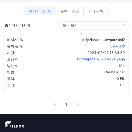
메시지 리스트
블록 리스트
거래 목록
총 1 개의 메시지
cij3hvb4hmnw
메시지 ID:
bafy2bzace
ewporzsmj2
블록 높이:
3967629
시간:
2024-06-02 13:34:30
보낸 이:
f3td4npfo4re...v2hkcszjyaga
받는 이:
f04
방법:
CreateMiner
금액:
0 FIL
상태:
OK
1