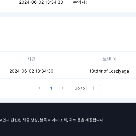
2024-06-02 13:34:30
수익자:
시간
보낸 이
43c4km72mvsq2i
2024-06-02 13:34:30
f3td4npf...cszjyaga
1
Go to
일코인과 관련된 채굴 랭킹, 블록 데이터 조회, 차트 등을 제공합니다.