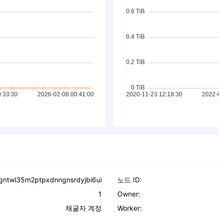
lgntwl35m2ptpxdnngnsrdyjbi6ui
노드 ID:
1
Owner:
채굴자 계정
Worker: