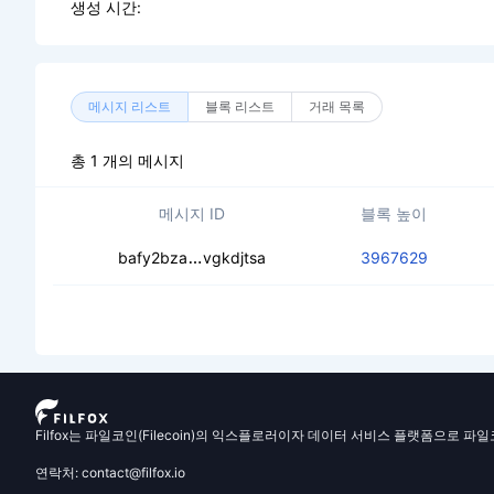
생성 시간:
메시지 리스트
블록 리스트
거래 목록
총 1 개의 메시지
메시지 ID
블록 높이
cec3jcjg4zqrr63xzvbhjqulg7bqzuna
bafy2bza
vgkdjtsa
3967629
Filfox는 파일코인(Filecoin)의 익스플로러이자 데이터 서비스 플랫폼으로 파
연락처: contact@filfox.io