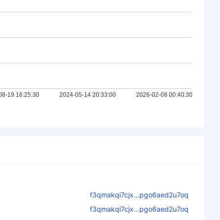
f3qmakqi7cjx...pgo6aed2u7oq
f3qmakqi7cjx...pgo6aed2u7oq