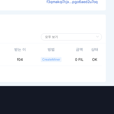
f3qmakqi7cjx...pgo6aed2u7oq
받는 이
방법
금액
상태
f04
0 FIL
OK
CreateMiner