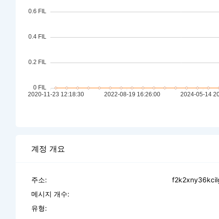
계정 개요
주소:
f2k2xny36kci
메시지 개수:
유형: