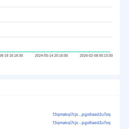
f3qmakqi7cjx...pgo6aed2u7oq
f3qmakqi7cjx...pgo6aed2u7oq