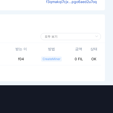
f3qmakqi7cjx...pgo6aed2u7oq
받는 이
방법
금액
상태
f04
0 FIL
OK
CreateMiner