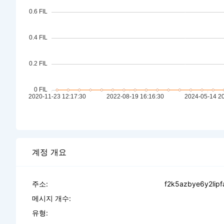
계정 개요
주소:
f2k5azbye6y2li
메시지 개수:
유형: