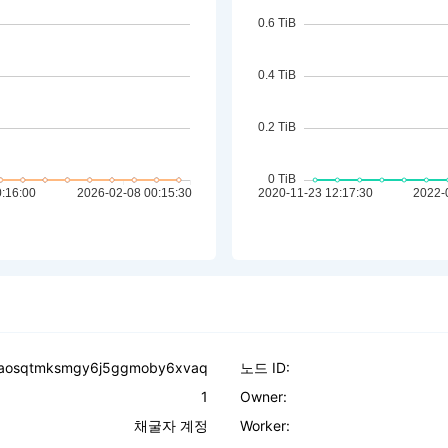
pfaosqtmksmgy6j5ggmoby6xvaq
노드 ID:
1
Owner:
채굴자 계정
Worker: