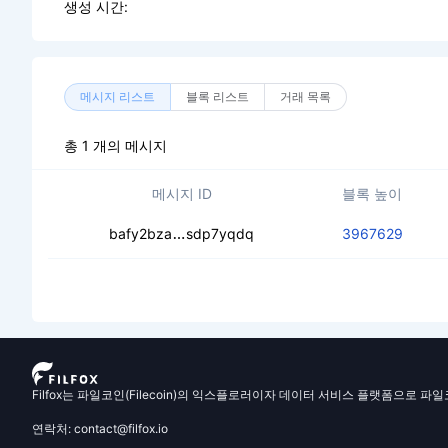
생성 시간:
메시지 리스트
블록 리스트
거래 목록
총 1 개의 메시지
메시지 ID
블록 높이
ceajohv5znzxdfzed3z6jntwkez6odn4
bafy2bza
sdp7yqdq
3967629
Filfox는 파일코인(Filecoin)의 익스플로러이자 데이터 서비스 플랫폼으로 파
연락처: contact@filfox.io