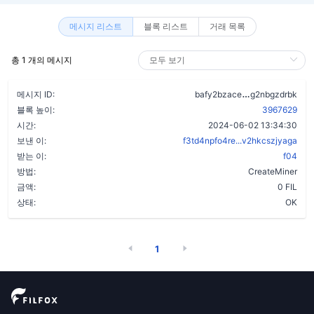
메시지 리스트
블록 리스트
거래 목록
총 1 개의 메시지
bw6b3rzz6lv
메시지 ID:
bafy2bzace
g2nbgzdrbk
블록 높이:
3967629
시간:
2024-06-02 13:34:30
보낸 이:
f3td4npfo4re...v2hkcszjyaga
받는 이:
f04
방법:
CreateMiner
금액:
0 FIL
상태:
OK
1