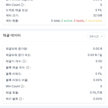
Win Count
:
0
누적된 채굴 보상:
0 FIL
섹터 크기:
32 GiB
섹터 현황:
0 total,
0 active,
0 faults,
0 recoveries
채굴 데이터
24시간
채굴파워 증가량:
0.00 B
채굴파워 증가 속도:
0.00 B / 일
채굴기 개수:
:
0.00
블록 채굴 개수:
:
0
블록 리워드:
0 FIL
블록 리워드 비율:
0.00%
Win Count
:
0
채굴 효율:
0 FIL/TiB
럭키 벨류
:
0.00%