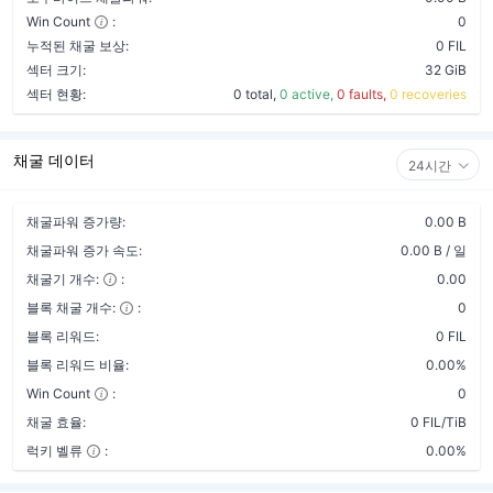
Win Count
:
0
누적된 채굴 보상:
0 FIL
섹터 크기:
32 GiB
섹터 현황:
0 total,
0 active,
0 faults,
0 recoveries
채굴 데이터
24시간
채굴파워 증가량:
0.00 B
채굴파워 증가 속도:
0.00 B / 일
채굴기 개수:
:
0.00
블록 채굴 개수:
:
0
블록 리워드:
0 FIL
블록 리워드 비율:
0.00%
Win Count
:
0
채굴 효율:
0 FIL/TiB
럭키 벨류
:
0.00%