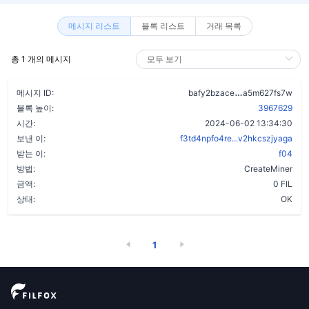
메시지 리스트
블록 리스트
거래 목록
총 1 개의 메시지
dp5uufndw6qs
메시지 ID:
bafy2bzace
a5m627fs7w
블록 높이:
3967629
시간:
2024-06-02 13:34:30
보낸 이:
f3td4npfo4re...v2hkcszjyaga
받는 이:
f04
방법:
CreateMiner
금액:
0 FIL
상태:
OK
1