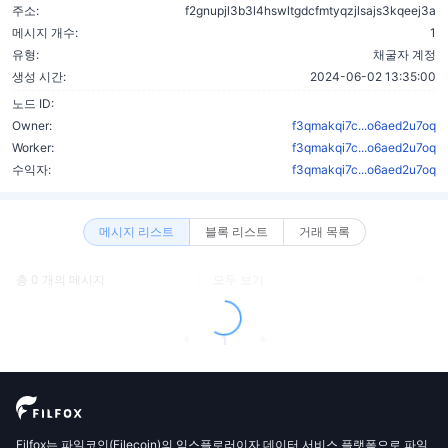
주소:
f2gnupjl3b3l4hswltgdcfmtyqzjlsajs3kqeej3a
메시지 개수:
1
유형:
채굴자 계정
생성 시간:
2024-06-02 13:35:00
노드 ID:
Owner:
f3qmakqi7c...o6aed2u7oq
Worker:
f3qmakqi7c...o6aed2u7oq
수익자:
f3qmakqi7c...o6aed2u7oq
메시지 리스트
블록 리스트
거래 목록
총 0 개의 메시지
1
Filfox는 파일코인(Filecoin)의 익스플로러이자 데이터 서비스 플랫폼으로 파일