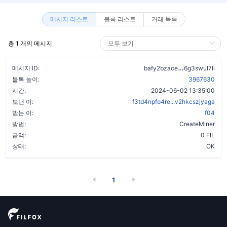
메시지 리스트
블록 리스트
거래 목록
총 1 개의 메시지
crf3bezijk2
메시지 ID:
bafy2bzace
6g3swul7li
블록 높이:
3967630
시간:
2024-06-02 13:35:00
보낸 이:
f3td4npfo4re...v2hkcszjyaga
받는 이:
f04
방법:
CreateMiner
금액:
0 FIL
상태:
OK
1