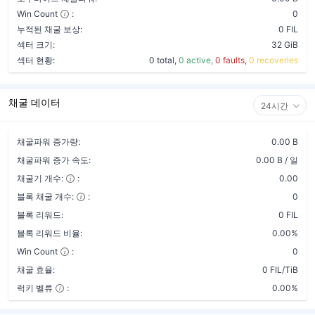
Win Count
:
0
누적된 채굴 보상:
0 FIL
섹터 크기:
32 GiB
섹터 현황:
0 total,
0 active,
0 faults,
0 recoveries
채굴 데이터
24시간
채굴파워 증가량:
0.00 B
채굴파워 증가 속도:
0.00 B / 일
채굴기 개수:
:
0.00
블록 채굴 개수:
:
0
블록 리워드:
0 FIL
블록 리워드 비율:
0.00%
Win Count
:
0
채굴 효율:
0 FIL/TiB
럭키 벨류
:
0.00%