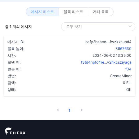
메시지 리스트
블록 리스트
거래 목록
총 1 개의 메시지
ao6ngfaefzke
메시지 ID:
bafy2bzace
fwzkxnuod4
블록 높이:
3967630
시간:
2024-06-02 13:35:00
보낸 이:
f3td4npfo4re...v2hkcszjyaga
받는 이:
f04
방법:
CreateMiner
금액:
0 FIL
상태:
OK
1