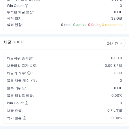
Win Count
:
0
누적된 채굴 보상:
0 FIL
섹터 크기:
32 GiB
섹터 현황:
0 total,
0 active,
0 faults,
0 recoveries
채굴 데이터
24시간
채굴파워 증가량:
0.00 B
채굴파워 증가 속도:
0.00 B / 일
채굴기 개수:
:
0.00
블록 채굴 개수:
:
0
블록 리워드:
0 FIL
블록 리워드 비율:
0.00%
Win Count
:
0
채굴 효율:
0 FIL/TiB
럭키 벨류
:
0.00%