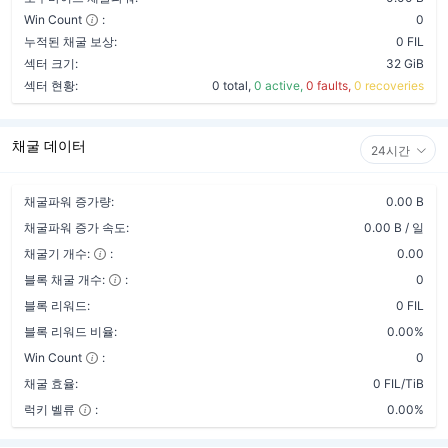
Win Count
:
0
누적된 채굴 보상:
0 FIL
섹터 크기:
32 GiB
섹터 현황:
0 total,
0 active,
0 faults,
0 recoveries
채굴 데이터
24시간
채굴파워 증가량:
0.00 B
채굴파워 증가 속도:
0.00 B / 일
채굴기 개수:
:
0.00
블록 채굴 개수:
:
0
블록 리워드:
0 FIL
블록 리워드 비율:
0.00%
Win Count
:
0
채굴 효율:
0 FIL/TiB
럭키 벨류
:
0.00%