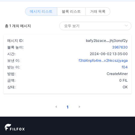
메시지 리스트
블록 리스트
거래 목록
총 1 개의 메시지
adlk5yp6y5y
메시지 ID:
bafy2bzace
jhj3onof2y
블록 높이:
3967630
시간:
2024-06-02 13:35:00
보낸 이:
f3td4npfo4re...v2hkcszjyaga
받는 이:
f04
방법:
CreateMiner
금액:
0 FIL
상태:
OK
1