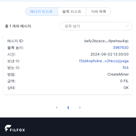
메시지 리스트
블록 리스트
거래 목록
총 1 개의 메시지
dytutbiee7v
메시지 ID:
bafy2bzace
ifpwhou4qc
블록 높이:
3967630
시간:
2024-06-02 13:35:00
보낸 이:
f3td4npfo4re...v2hkcszjyaga
받는 이:
f04
방법:
CreateMiner
금액:
0 FIL
상태:
OK
1