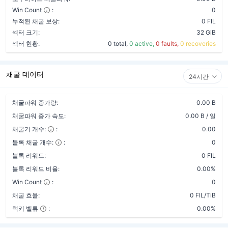
Win Count
:
0
누적된 채굴 보상:
0 FIL
섹터 크기:
32 GiB
섹터 현황:
0 total,
0 active,
0 faults,
0 recoveries
채굴 데이터
24시간
채굴파워 증가량:
0.00 B
채굴파워 증가 속도:
0.00 B / 일
채굴기 개수:
:
0.00
블록 채굴 개수:
:
0
블록 리워드:
0 FIL
블록 리워드 비율:
0.00%
Win Count
:
0
채굴 효율:
0 FIL/TiB
럭키 벨류
:
0.00%