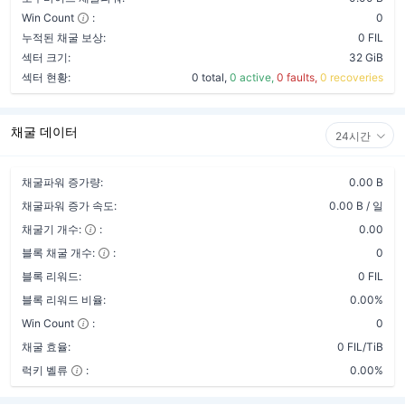
Win Count
:
0
누적된 채굴 보상:
0 FIL
섹터 크기:
32 GiB
섹터 현황:
0 total,
0 active,
0 faults,
0 recoveries
채굴 데이터
24시간
채굴파워 증가량:
0.00 B
채굴파워 증가 속도:
0.00 B / 일
채굴기 개수:
:
0.00
블록 채굴 개수:
:
0
블록 리워드:
0 FIL
블록 리워드 비율:
0.00%
Win Count
:
0
채굴 효율:
0 FIL/TiB
럭키 벨류
:
0.00%