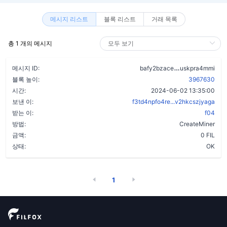
메시지 리스트
블록 리스트
거래 목록
총 1 개의 메시지
deapxtegep6k
메시지 ID:
bafy2bzace
uskpra4mmi
블록 높이:
3967630
시간:
2024-06-02 13:35:00
보낸 이:
f3td4npfo4re...v2hkcszjyaga
받는 이:
f04
방법:
CreateMiner
금액:
0 FIL
상태:
OK
1