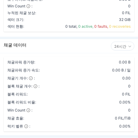
Win Count
:
0
누적된 채굴 보상:
0 FIL
섹터 크기:
32 GiB
섹터 현황:
0 total,
0 active,
0 faults,
0 recoveries
채굴 데이터
24시간
채굴파워 증가량:
0.00 B
채굴파워 증가 속도:
0.00 B / 일
채굴기 개수:
:
0.00
블록 채굴 개수:
:
0
블록 리워드:
0 FIL
블록 리워드 비율:
0.00%
Win Count
:
0
채굴 효율:
0 FIL/TiB
럭키 벨류
:
0.00%