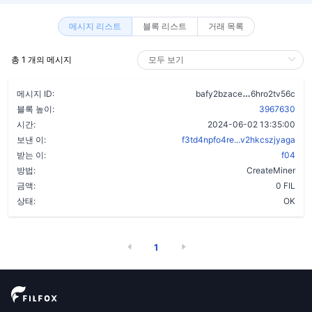
메시지 리스트
블록 리스트
거래 목록
총 1 개의 메시지
do62xh5jhdh
메시지 ID:
bafy2bzace
6hro2tv56c
블록 높이:
3967630
시간:
2024-06-02 13:35:00
보낸 이:
f3td4npfo4re...v2hkcszjyaga
받는 이:
f04
방법:
CreateMiner
금액:
0 FIL
상태:
OK
1