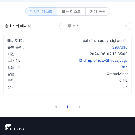
메시지 리스트
블록 리스트
거래 목록
총 1 개의 메시지
aph7xxm3rc62
메시지 ID:
bafy2bzace
yadgfwee2a
블록 높이:
3967630
시간:
2024-06-02 13:35:00
보낸 이:
f3td4npfo4re...v2hkcszjyaga
받는 이:
f04
방법:
CreateMiner
금액:
0 FIL
상태:
OK
1