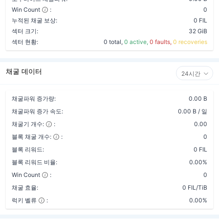
Win Count
:
0
누적된 채굴 보상:
0 FIL
섹터 크기:
32 GiB
섹터 현황:
0 total,
0 active,
0 faults,
0 recoveries
채굴 데이터
24시간
채굴파워 증가량:
0.00 B
채굴파워 증가 속도:
0.00 B / 일
채굴기 개수:
:
0.00
블록 채굴 개수:
:
0
블록 리워드:
0 FIL
블록 리워드 비율:
0.00%
Win Count
:
0
채굴 효율:
0 FIL/TiB
럭키 벨류
:
0.00%