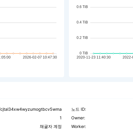
57cjtal34xw4wyzumogtbcv5wma
노드 ID:
1
Owner:
채굴자 계정
Worker: