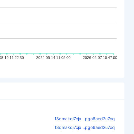
f3qmakqi7cjx...pgo6aed2u7oq
f3qmakqi7cjx...pgo6aed2u7oq