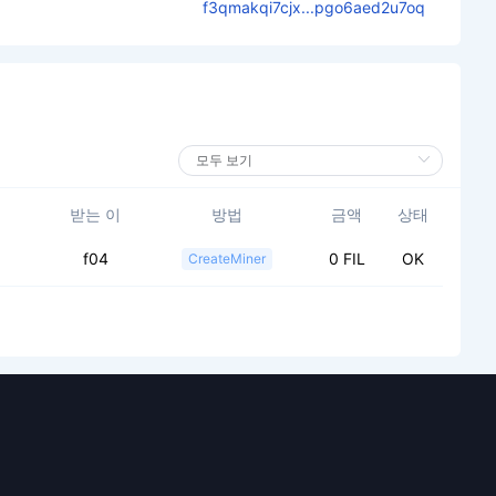
f3qmakqi7cjx...pgo6aed2u7oq
받는 이
방법
금액
상태
f04
0 FIL
OK
CreateMiner