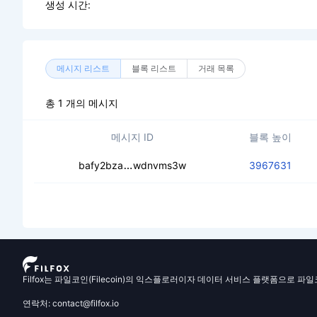
생성 시간:
메시지 리스트
블록 리스트
거래 목록
총 1 개의 메시지
메시지 ID
블록 높이
cedns2xjsg6u5vpitegvtxqwgmkbekrp
bafy2bza
wdnvms3w
3967631
Filfox는 파일코인(Filecoin)의 익스플로러이자 데이터 서비스 플랫폼으로 파
연락처: contact@filfox.io