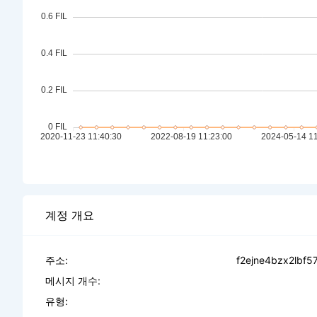
계정 개요
주소:
f2ejne4bzx2lbf
메시지 개수:
유형: