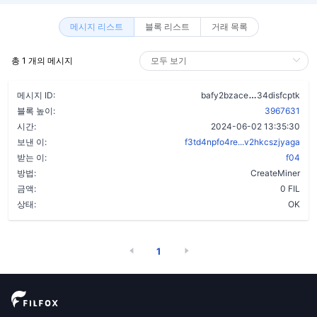
메시지 리스트
블록 리스트
거래 목록
총 1 개의 메시지
abrip7ltd57
메시지 ID:
bafy2bzace
34disfcptk
블록 높이:
3967631
시간:
2024-06-02 13:35:30
보낸 이:
f3td4npfo4re...v2hkcszjyaga
받는 이:
f04
방법:
CreateMiner
금액:
0 FIL
상태:
OK
1