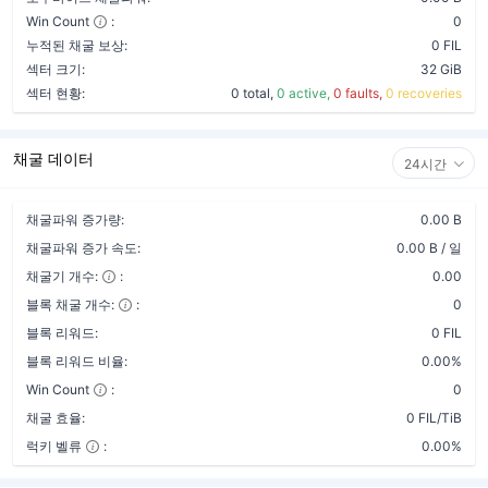
Win Count
:
0
누적된 채굴 보상:
0 FIL
섹터 크기:
32 GiB
섹터 현황:
0 total,
0 active,
0 faults,
0 recoveries
채굴 데이터
24시간
채굴파워 증가량:
0.00 B
채굴파워 증가 속도:
0.00 B / 일
채굴기 개수:
:
0.00
블록 채굴 개수:
:
0
블록 리워드:
0 FIL
블록 리워드 비율:
0.00%
Win Count
:
0
채굴 효율:
0 FIL/TiB
럭키 벨류
:
0.00%