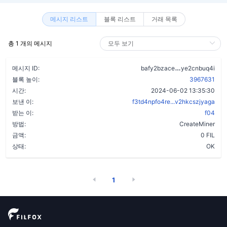
메시지 리스트
블록 리스트
거래 목록
총 1 개의 메시지
c4vpz326ej7
메시지 ID:
bafy2bzace
ye2cnbuq4i
블록 높이:
3967631
시간:
2024-06-02 13:35:30
보낸 이:
f3td4npfo4re...v2hkcszjyaga
받는 이:
f04
방법:
CreateMiner
금액:
0 FIL
상태:
OK
1