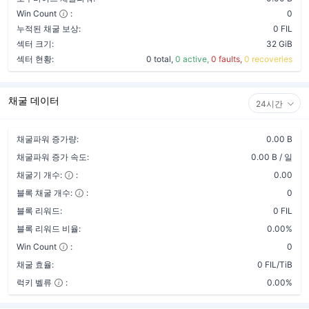
Win Count
:
0
누적된 채굴 보상:
0 FIL
섹터 크기:
32 GiB
섹터 현황:
0 total,
0 active,
0 faults,
0 recoveries
채굴 데이터
24시간
채굴파워 증가량:
0.00 B
채굴파워 증가 속도:
0.00 B / 일
채굴기 개수:
:
0.00
블록 채굴 개수:
:
0
블록 리워드:
0 FIL
블록 리워드 비율:
0.00%
Win Count
:
0
채굴 효율:
0 FIL/TiB
럭키 벨류
:
0.00%