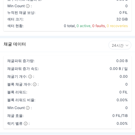
Win Count
:
0
누적된 채굴 보상:
0 FIL
섹터 크기:
32 GiB
섹터 현황:
0 total,
0 active,
0 faults,
0 recoveries
채굴 데이터
24시간
채굴파워 증가량:
0.00 B
채굴파워 증가 속도:
0.00 B / 일
채굴기 개수:
:
0.00
블록 채굴 개수:
:
0
블록 리워드:
0 FIL
블록 리워드 비율:
0.00%
Win Count
:
0
채굴 효율:
0 FIL/TiB
럭키 벨류
:
0.00%