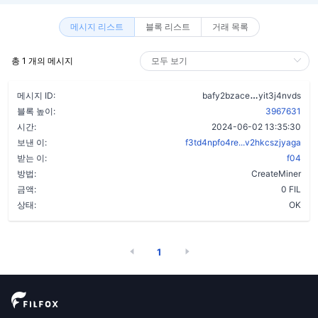
메시지 리스트
블록 리스트
거래 목록
총 1 개의 메시지
cby4he2m3a
메시지 ID:
bafy2bzace
yit3j4nvds
블록 높이:
3967631
시간:
2024-06-02 13:35:30
보낸 이:
f3td4npfo4re...v2hkcszjyaga
받는 이:
f04
방법:
CreateMiner
금액:
0 FIL
상태:
OK
1