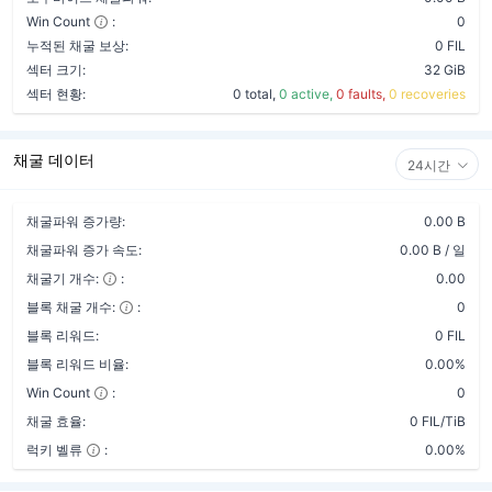
Win Count
:
0
누적된 채굴 보상:
0 FIL
섹터 크기:
32 GiB
섹터 현황:
0 total,
0 active,
0 faults,
0 recoveries
채굴 데이터
24시간
채굴파워 증가량:
0.00 B
채굴파워 증가 속도:
0.00 B / 일
채굴기 개수:
:
0.00
블록 채굴 개수:
:
0
블록 리워드:
0 FIL
블록 리워드 비율:
0.00%
Win Count
:
0
채굴 효율:
0 FIL/TiB
럭키 벨류
:
0.00%