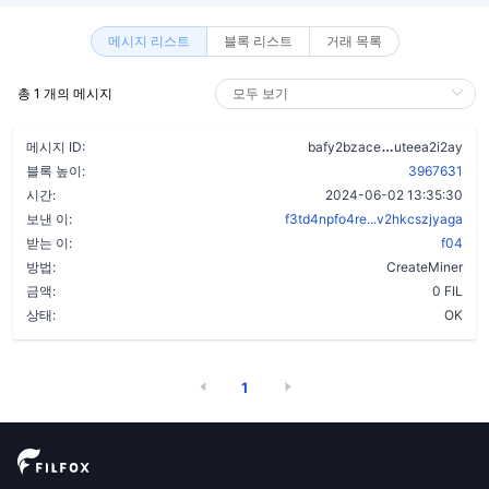
메시지 리스트
블록 리스트
거래 목록
총 1 개의 메시지
cyrd73c3p3x
메시지 ID:
bafy2bzace
uteea2i2ay
블록 높이:
3967631
시간:
2024-06-02 13:35:30
보낸 이:
f3td4npfo4re...v2hkcszjyaga
받는 이:
f04
방법:
CreateMiner
금액:
0 FIL
상태:
OK
1