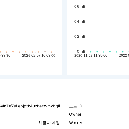
5yln7tf7efiepjptk4uzhexwmybgli
노드 ID:
1
Owner:
채굴자 계정
Worker: