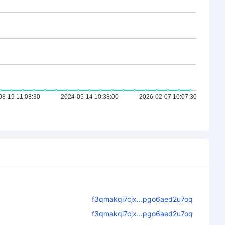
f3qmakqi7cjx...pgo6aed2u7oq
f3qmakqi7cjx...pgo6aed2u7oq