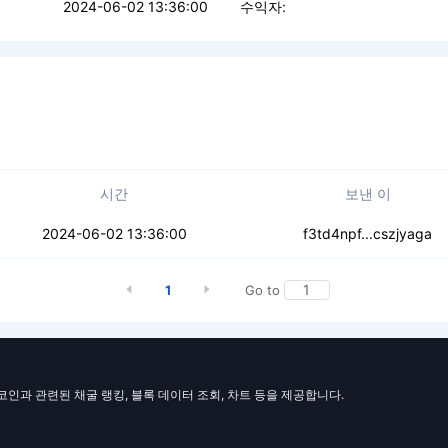
2024-06-02 13:36:00
수익자:
시간
보낸 이
3jmjecbfqyuddz
2024-06-02 13:36:00
f3td4npf...cszjyaga
1
Go to
일코인과 관련된 채굴 랭킹, 블록 데이터 조회, 차트 등을 제공합니다.