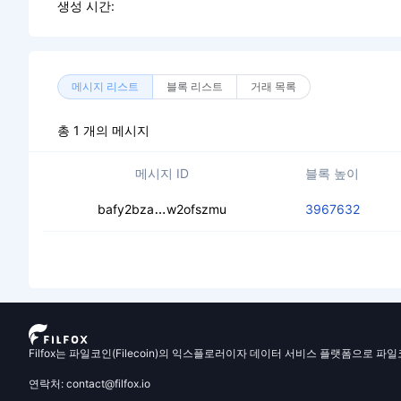
생성 시간:
메시지 리스트
블록 리스트
거래 목록
총 1 개의 메시지
메시지 ID
블록 높이
ceb2aofjqkaakgjvjcdaxn23kzpsyve6
bafy2bza
w2ofszmu
3967632
Filfox는 파일코인(Filecoin)의 익스플로러이자 데이터 서비스 플랫폼으로 파
연락처: contact@filfox.io