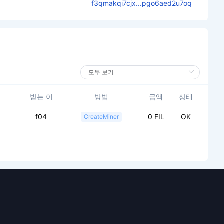
f3qmakqi7cjx...pgo6aed2u7oq
받는 이
방법
금액
상태
f04
0 FIL
OK
CreateMiner