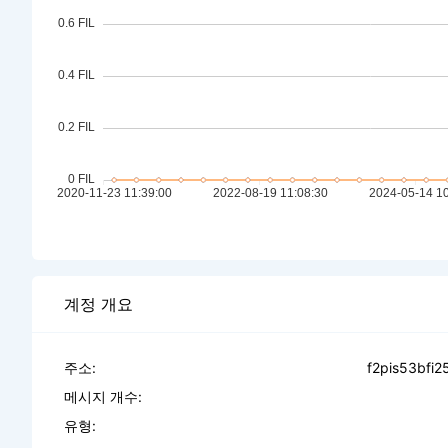
계정 개요
주소:
f2pis53bfi2
메시지 개수:
유형: