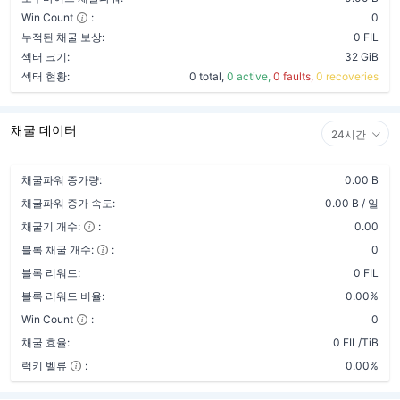
Win Count
:
0
누적된 채굴 보상:
0 FIL
섹터 크기:
32 GiB
섹터 현황:
0 total,
0 active,
0 faults,
0 recoveries
채굴 데이터
24시간
채굴파워 증가량:
0.00 B
채굴파워 증가 속도:
0.00 B / 일
채굴기 개수:
:
0.00
블록 채굴 개수:
:
0
블록 리워드:
0 FIL
블록 리워드 비율:
0.00%
Win Count
:
0
채굴 효율:
0 FIL/TiB
럭키 벨류
:
0.00%