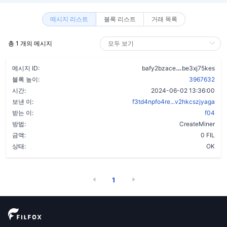
메시지 리스트
블록 리스트
거래 목록
총 1 개의 메시지
auwwcsypm2k
메시지 ID:
bafy2bzace
be3xj75kes
블록 높이:
3967632
시간:
2024-06-02 13:36:00
보낸 이:
f3td4npfo4re...v2hkcszjyaga
받는 이:
f04
방법:
CreateMiner
금액:
0 FIL
상태:
OK
1