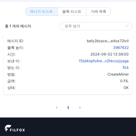
메시지 리스트
블록 리스트
거래 목록
총 1 개의 메시지
d6z4uez6ss
메시지 ID:
bafy2bzace
e4oz72lvli
블록 높이:
3967632
시간:
2024-06-02 13:36:00
보낸 이:
f3td4npfo4re...v2hkcszjyaga
받는 이:
f04
방법:
CreateMiner
금액:
0 FIL
상태:
OK
1