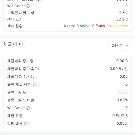
Win Count
:
0
누적된 채굴 보상:
0 FIL
섹터 크기:
32 GiB
섹터 현황:
0 total,
0 active,
0 faults,
0 recoveries
채굴 데이터
24시간
채굴파워 증가량:
0.00 B
채굴파워 증가 속도:
0.00 B / 일
채굴기 개수:
:
0.00
블록 채굴 개수:
:
0
블록 리워드:
0 FIL
블록 리워드 비율:
0.00%
Win Count
:
0
채굴 효율:
0 FIL/TiB
럭키 벨류
:
0.00%