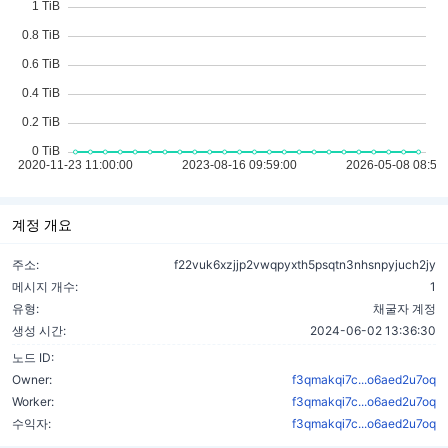
계정 개요
주소:
f22vuk6xzjjp2vwqpyxth5psqtn3nhsnpyjuch2jy
메시지 개수:
1
유형:
채굴자 계정
생성 시간:
2024-06-02 13:36:30
노드 ID:
Owner:
f3qmakqi7c...o6aed2u7oq
Worker:
f3qmakqi7c...o6aed2u7oq
수익자:
f3qmakqi7c...o6aed2u7oq