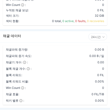
Win Count
:
0
누적된 채굴 보상:
0 FIL
섹터 크기:
32 GiB
섹터 현황:
0 total,
0 active,
0 faults,
0 recoveries
채굴 데이터
24시간
채굴파워 증가량:
0.00 B
채굴파워 증가 속도:
0.00 B / 일
채굴기 개수:
:
0.00
블록 채굴 개수:
:
0
블록 리워드:
0 FIL
블록 리워드 비율:
0.00%
Win Count
:
0
채굴 효율:
0 FIL/TiB
럭키 벨류
:
0.00%