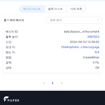
메시지 리스트
블록 리스트
거래 목록
총 1 개의 메시지
ctyr2heagnet
메시지 ID:
bafy2bzace
m7ezvzhsh4
블록 높이:
3967633
시간:
2024-06-02 13:36:30
보낸 이:
f3td4npfo4re...v2hkcszjyaga
받는 이:
f04
방법:
CreateMiner
금액:
0 FIL
상태:
OK
1