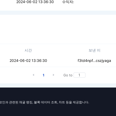
2024-06-02 13:36:30
수익자:
시간
보낸 이
a4vxpzcbuvwatmgu
2024-06-02 13:36:30
f3td4npf...cszjyaga
1
Go to
일코인과 관련된 채굴 랭킹, 블록 데이터 조회, 차트 등을 제공합니다.