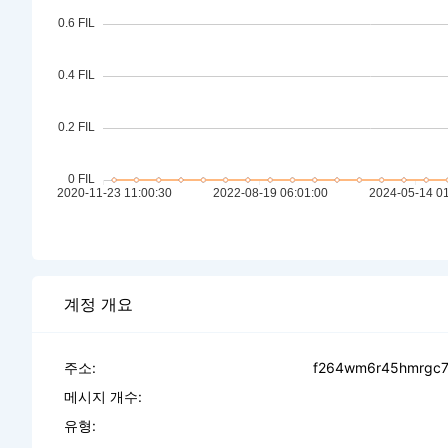
계정 개요
주소:
f264wm6r45hmrgc7
메시지 개수:
유형: