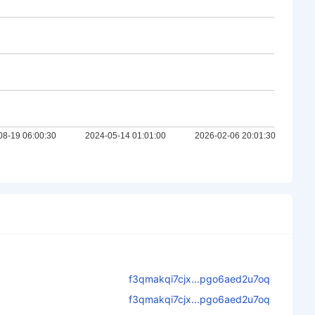
f3qmakqi7cjx...pgo6aed2u7oq
f3qmakqi7cjx...pgo6aed2u7oq