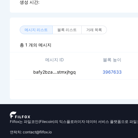
생성 시간:
메시지 리스트
블록 리스트
거래 목록
총 1 개의 메시지
메시지 ID
블록 높이
cecnrmnovrwbh5zbpzvjgjkawhd3dw
bafy2bza
stmxjhgq
3967633
Filfox는 파일코인(Filecoin)의 익스플로러이자 데이터 서비스 플랫폼으로 파
연락처: contact@filfox.io