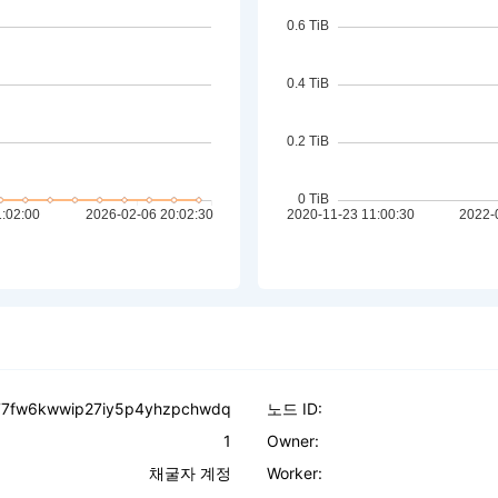
7fw6kwwip27iy5p4yhzpchwdq
노드 ID:
1
Owner:
채굴자 계정
Worker: