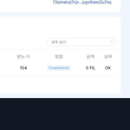
f3qmakqi7cjx...pgo6aed2u7oq
받는 이
방법
금액
상태
f04
0 FIL
OK
CreateMiner