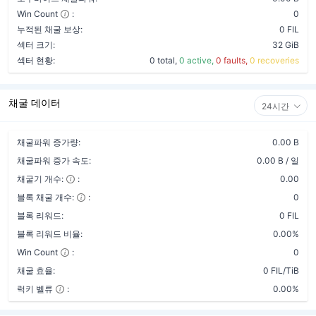
Win Count
:
0
누적된 채굴 보상:
0 FIL
섹터 크기:
32 GiB
섹터 현황:
0 total,
0 active,
0 faults,
0 recoveries
채굴 데이터
24시간
채굴파워 증가량:
0.00 B
채굴파워 증가 속도:
0.00 B / 일
채굴기 개수:
:
0.00
블록 채굴 개수:
:
0
블록 리워드:
0 FIL
블록 리워드 비율:
0.00%
Win Count
:
0
채굴 효율:
0 FIL/TiB
럭키 벨류
:
0.00%