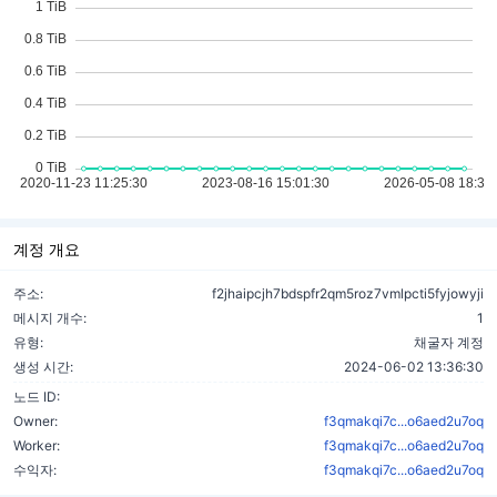
계정 개요
주소:
f2jhaipcjh7bdspfr2qm5roz7vmlpcti5fyjowyji
메시지 개수:
1
유형:
채굴자 계정
생성 시간:
2024-06-02 13:36:30
노드 ID:
Owner:
f3qmakqi7c...o6aed2u7oq
Worker:
f3qmakqi7c...o6aed2u7oq
수익자:
f3qmakqi7c...o6aed2u7oq