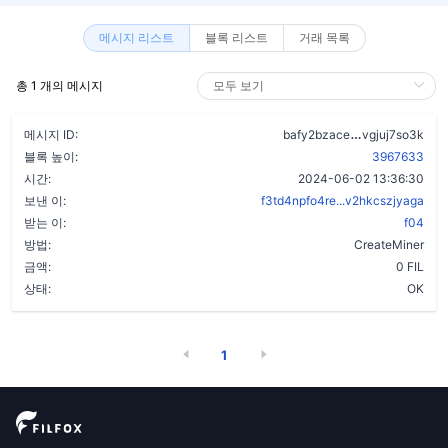
메시지 리스트
블록 리스트
거래 목록
총 1 개의 메시지
cmlewuv6p7u
메시지 ID:
bafy2bzace
vgjuj7so3k
블록 높이:
3967633
시간:
2024-06-02 13:36:30
보낸 이:
f3td4npfo4re...v2hkcszjyaga
받는 이:
f04
방법:
CreateMiner
금액:
0 FIL
상태:
OK
1