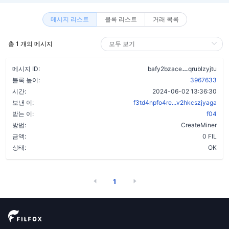
메시지 리스트
블록 리스트
거래 목록
총 1 개의 메시지
dorupgagkb
메시지 ID:
bafy2bzace
qrublzyjtu
블록 높이:
3967633
시간:
2024-06-02 13:36:30
보낸 이:
f3td4npfo4re...v2hkcszjyaga
받는 이:
f04
방법:
CreateMiner
금액:
0 FIL
상태:
OK
1