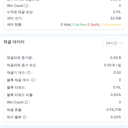
Win Count
:
0
누적된 채굴 보상:
0 FIL
섹터 크기:
32 GiB
섹터 현황:
0 total,
0 active,
0 faults,
0 recoveries
채굴 데이터
24시간
채굴파워 증가량:
0.00 B
채굴파워 증가 속도:
0.00 B / 일
채굴기 개수:
:
0.00
블록 채굴 개수:
:
0
블록 리워드:
0 FIL
블록 리워드 비율:
0.00%
Win Count
:
0
채굴 효율:
0 FIL/TiB
럭키 벨류
:
0.00%