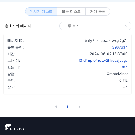
메시지 리스트
블록 리스트
거래 목록
총 1 개의 메시지
bvpl3pum53p
메시지 ID:
bafy2bzace
zfwxgl2g7a
블록 높이:
3967634
시간:
2024-06-02 13:37:00
보낸 이:
f3td4npfo4re...v2hkcszjyaga
받는 이:
f04
방법:
CreateMiner
금액:
0 FIL
상태:
OK
1