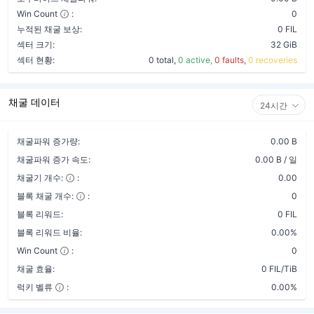
Win Count
:
0
누적된 채굴 보상:
0 FIL
섹터 크기:
32 GiB
섹터 현황:
0 total,
0 active,
0 faults,
0 recoveries
채굴 데이터
24시간
채굴파워 증가량:
0.00 B
채굴파워 증가 속도:
0.00 B / 일
채굴기 개수:
:
0.00
블록 채굴 개수:
:
0
블록 리워드:
0 FIL
블록 리워드 비율:
0.00%
Win Count
:
0
채굴 효율:
0 FIL/TiB
럭키 벨류
:
0.00%