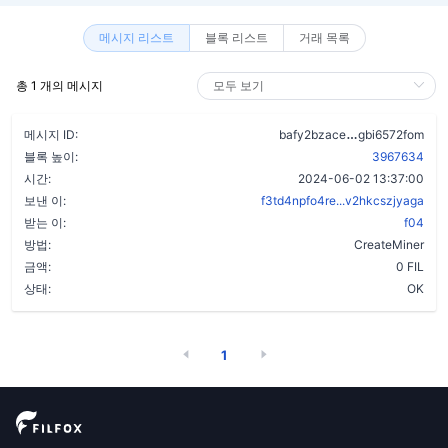
메시지 리스트
블록 리스트
거래 목록
총 1 개의 메시지
bmtxhw6dmwb
메시지 ID:
bafy2bzace
gbi6572fom
블록 높이:
3967634
시간:
2024-06-02 13:37:00
보낸 이:
f3td4npfo4re...v2hkcszjyaga
받는 이:
f04
방법:
CreateMiner
금액:
0 FIL
상태:
OK
1