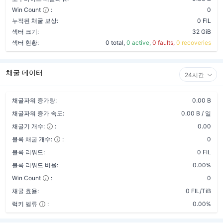
Win Count
:
0
누적된 채굴 보상:
0 FIL
섹터 크기:
32 GiB
섹터 현황:
0 total,
0 active,
0 faults,
0 recoveries
채굴 데이터
24시간
채굴파워 증가량:
0.00 B
채굴파워 증가 속도:
0.00 B / 일
채굴기 개수:
:
0.00
블록 채굴 개수:
:
0
블록 리워드:
0 FIL
블록 리워드 비율:
0.00%
Win Count
:
0
채굴 효율:
0 FIL/TiB
럭키 벨류
:
0.00%