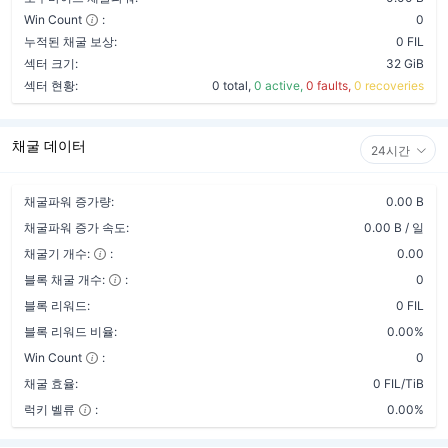
Win Count
:
0
누적된 채굴 보상:
0 FIL
섹터 크기:
32 GiB
섹터 현황:
0 total,
0 active,
0 faults,
0 recoveries
채굴 데이터
24시간
채굴파워 증가량:
0.00 B
채굴파워 증가 속도:
0.00 B / 일
채굴기 개수:
:
0.00
블록 채굴 개수:
:
0
블록 리워드:
0 FIL
블록 리워드 비율:
0.00%
Win Count
:
0
채굴 효율:
0 FIL/TiB
럭키 벨류
:
0.00%