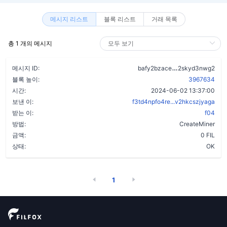
메시지 리스트
블록 리스트
거래 목록
총 1 개의 메시지
bx3abmcvkkdp
메시지 ID:
bafy2bzace
2skyd3nwg2
블록 높이:
3967634
시간:
2024-06-02 13:37:00
보낸 이:
f3td4npfo4re...v2hkcszjyaga
받는 이:
f04
방법:
CreateMiner
금액:
0 FIL
상태:
OK
1