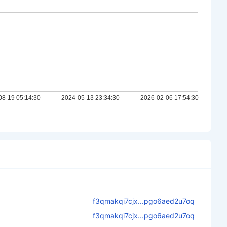
f3qmakqi7cjx...pgo6aed2u7oq
f3qmakqi7cjx...pgo6aed2u7oq