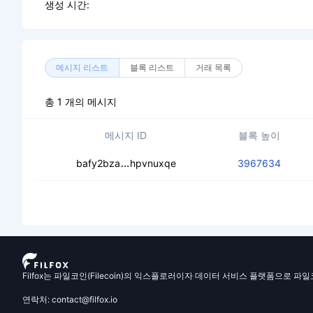
생성 시간:
메시지 리스트
블록 리스트
거래 목록
총 1 개의 메시지
메시지 ID
블록 높이
ceaodb6qk563dolfklhdmlpssg5kd3k
bafy2bza
hpvnuxqe
3967634
Filfox는 파일코인(Filecoin)의 익스플로러이자 데이터 서비스 플랫폼으로 파
연락처: contact@filfox.io