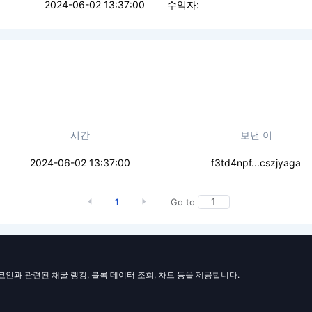
2024-06-02 13:37:00
수익자:
시간
보낸 이
5krbeczqqnf4r7x
2024-06-02 13:37:00
f3td4npf...cszjyaga
1
Go to
일코인과 관련된 채굴 랭킹, 블록 데이터 조회, 차트 등을 제공합니다.