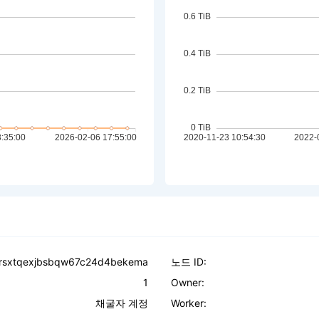
arsxtqexjbsbqw67c24d4bekema
노드 ID:
1
Owner:
채굴자 계정
Worker: