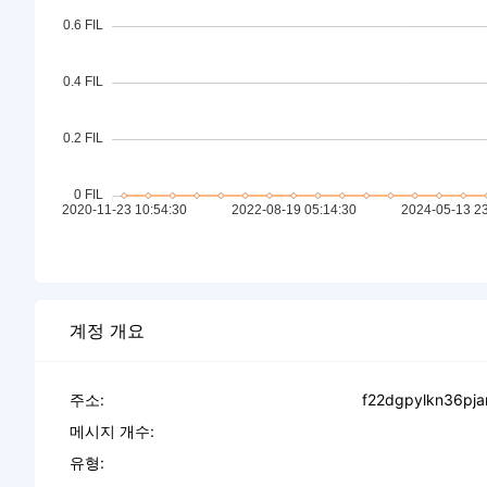
계정 개요
주소:
f22dgpylkn36pj
메시지 개수:
유형: