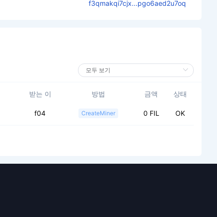
f3qmakqi7cjx...pgo6aed2u7oq
받는 이
방법
금액
상태
f04
0 FIL
OK
CreateMiner