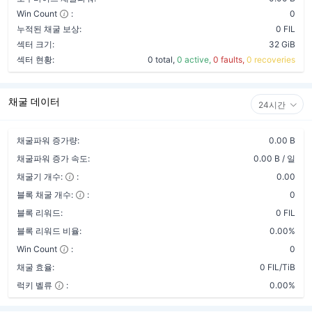
Win Count
:
0
누적된 채굴 보상:
0 FIL
섹터 크기:
32 GiB
섹터 현황:
0 total,
0 active,
0 faults,
0 recoveries
채굴 데이터
24시간
채굴파워 증가량:
0.00 B
채굴파워 증가 속도:
0.00 B / 일
채굴기 개수:
:
0.00
블록 채굴 개수:
:
0
블록 리워드:
0 FIL
블록 리워드 비율:
0.00%
Win Count
:
0
채굴 효율:
0 FIL/TiB
럭키 벨류
:
0.00%