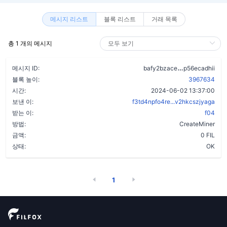
메시지 리스트
블록 리스트
거래 목록
총 1 개의 메시지
abb7bqod3gj
메시지 ID:
bafy2bzace
p56ecadhii
블록 높이:
3967634
시간:
2024-06-02 13:37:00
보낸 이:
f3td4npfo4re...v2hkcszjyaga
받는 이:
f04
방법:
CreateMiner
금액:
0 FIL
상태:
OK
1