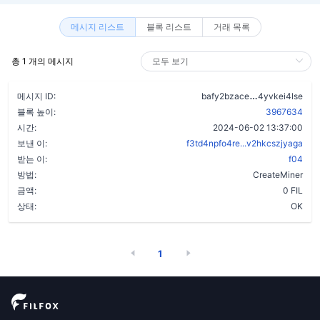
메시지 리스트
블록 리스트
거래 목록
총 1 개의 메시지
cl3s6igxlqq
메시지 ID:
bafy2bzace
4yvkei4lse
블록 높이:
3967634
시간:
2024-06-02 13:37:00
보낸 이:
f3td4npfo4re...v2hkcszjyaga
받는 이:
f04
방법:
CreateMiner
금액:
0 FIL
상태:
OK
1