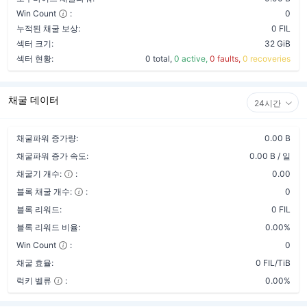
Win Count
:
0
누적된 채굴 보상:
0 FIL
섹터 크기:
32 GiB
섹터 현황:
0 total,
0 active,
0 faults,
0 recoveries
채굴 데이터
24시간
채굴파워 증가량:
0.00 B
채굴파워 증가 속도:
0.00 B / 일
채굴기 개수:
:
0.00
블록 채굴 개수:
:
0
블록 리워드:
0 FIL
블록 리워드 비율:
0.00%
Win Count
:
0
채굴 효율:
0 FIL/TiB
럭키 벨류
:
0.00%