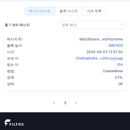
메시지 리스트
블록 리스트
거래 목록
총 1 개의 메시지
alub36zz2rjsm
메시지 ID:
bafy2bzace
w2mzjrosmu
블록 높이:
3967635
시간:
2024-06-02 13:37:30
보낸 이:
f3td4npfo4re...v2hkcszjyaga
받는 이:
f04
방법:
CreateMiner
금액:
0 FIL
상태:
OK
1