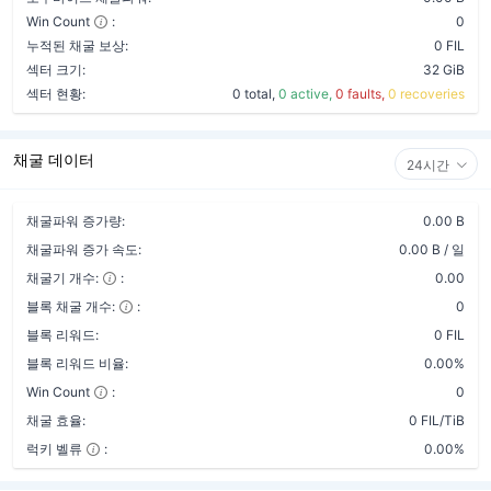
Win Count
:
0
누적된 채굴 보상:
0 FIL
섹터 크기:
32 GiB
섹터 현황:
0 total,
0 active,
0 faults,
0 recoveries
채굴 데이터
24시간
채굴파워 증가량:
0.00 B
채굴파워 증가 속도:
0.00 B / 일
채굴기 개수:
:
0.00
블록 채굴 개수:
:
0
블록 리워드:
0 FIL
블록 리워드 비율:
0.00%
Win Count
:
0
채굴 효율:
0 FIL/TiB
럭키 벨류
:
0.00%