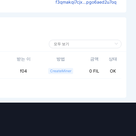
f3qmakqi7cjx...pgo6aed2u7oq
받는 이
방법
금액
상태
f04
0 FIL
OK
CreateMiner