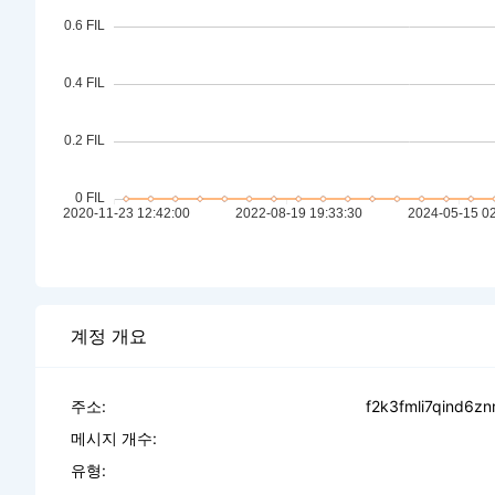
계정 개요
주소:
f2k3fmli7qind6
메시지 개수:
유형: