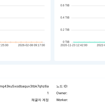
znmq43ku5xodbaquv3tbk7qhz6a
노드 ID:
1
Owner:
채굴자 계정
Worker: