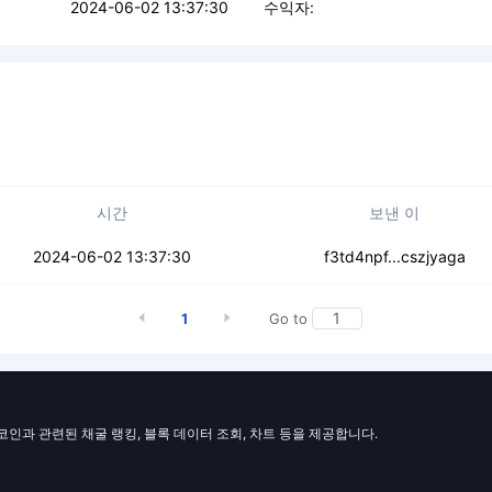
2024-06-02 13:37:30
수익자:
시간
보낸 이
ltzxahlwnuii
2024-06-02 13:37:30
f3td4npf...cszjyaga
1
Go to
일코인과 관련된 채굴 랭킹, 블록 데이터 조회, 차트 등을 제공합니다.