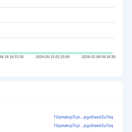
f3qmakqi7cjx...pgo6aed2u7oq
f3qmakqi7cjx...pgo6aed2u7oq