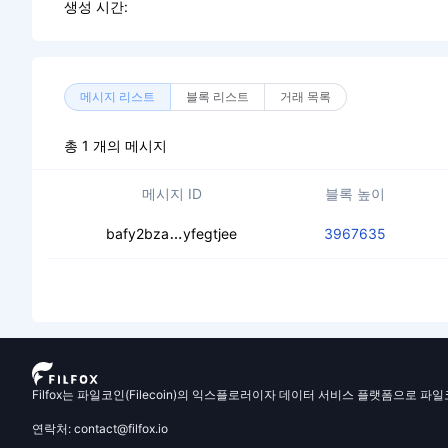
생성 시간:
메시지 리스트
블록 리스트
거래 목록
총 1 개의 메시지
메시지 ID
블록 높이
cea37xdyditsb6oqsvja4gy5sii4vzbhcg
bafy2bza
yfegtjee
3967635
Filfox는 파일코인(Filecoin)의 익스플로러이자 데이터 서비스 플랫폼으로 파
연락처: contact@filfox.io