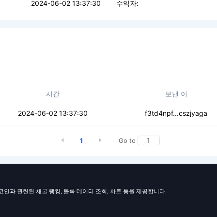
2024-06-02 13:37:30
수익자:
시간
보낸 이
l5tawj2r3cww5
2024-06-02 13:37:30
f3td4npf...cszjyaga
1
Go to
일코인과 관련된 채굴 랭킹, 블록 데이터 조회, 차트 등을 제공합니다.