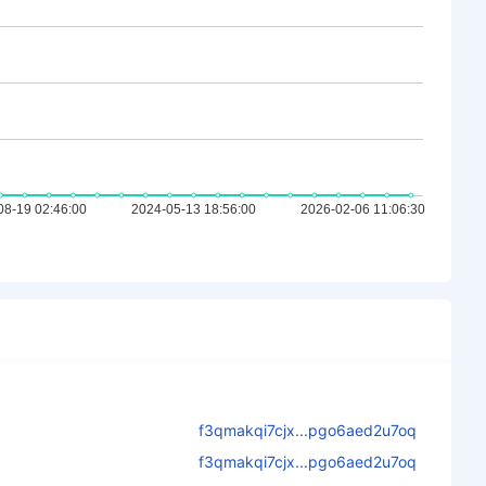
f3qmakqi7cjx...pgo6aed2u7oq
f3qmakqi7cjx...pgo6aed2u7oq