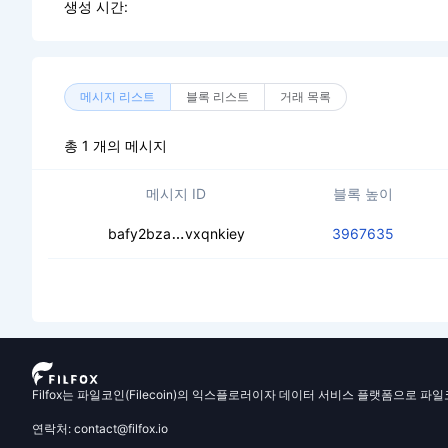
생성 시간:
메시지 리스트
블록 리스트
거래 목록
총 1 개의 메시지
메시지 ID
블록 높이
cec4c6cf5fginnorevx6ciqdxldsjadik
bafy2bza
vxqnkiey
3967635
Filfox는 파일코인(Filecoin)의 익스플로러이자 데이터 서비스 플랫폼으로 파
연락처: contact@filfox.io