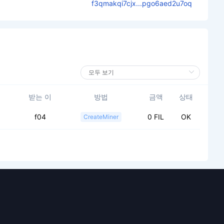
f3qmakqi7cjx...pgo6aed2u7oq
받는 이
방법
금액
상태
f04
0 FIL
OK
CreateMiner