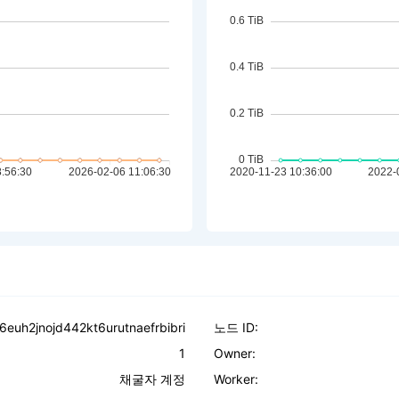
6euh2jnojd442kt6urutnaefrbibri
노드 ID:
1
Owner:
채굴자 계정
Worker: