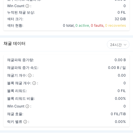
Win Count
:
0
누적된 채굴 보상:
0 FIL
섹터 크기:
32 GiB
섹터 현황:
0 total,
0 active,
0 faults,
0 recoveries
채굴 데이터
24시간
채굴파워 증가량:
0.00 B
채굴파워 증가 속도:
0.00 B / 일
채굴기 개수:
:
0.00
블록 채굴 개수:
:
0
블록 리워드:
0 FIL
블록 리워드 비율:
0.00%
Win Count
:
0
채굴 효율:
0 FIL/TiB
럭키 벨류
:
0.00%