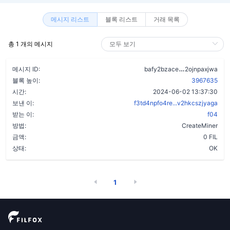
메시지 리스트
블록 리스트
거래 목록
총 1 개의 메시지
c5nzhcii5va
메시지 ID:
bafy2bzace
2ojnpaxjwa
블록 높이:
3967635
시간:
2024-06-02 13:37:30
보낸 이:
f3td4npfo4re...v2hkcszjyaga
받는 이:
f04
방법:
CreateMiner
금액:
0 FIL
상태:
OK
1